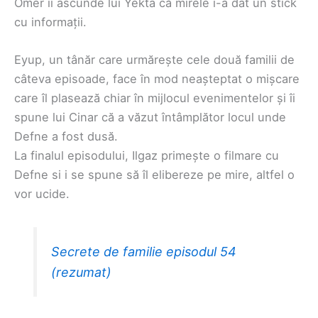
Omer îi ascunde lui Yekta că mirele i-a dat un stick
cu informații.
Eyup, un tânăr care urmărește cele două familii de
câteva episoade, face în mod neașteptat o mișcare
care îl plasează chiar în mijlocul evenimentelor și îi
spune lui Cinar că a văzut întâmplător locul unde
Defne a fost dusă.
La finalul episodului, Ilgaz primește o filmare cu
Defne si i se spune să îl elibereze pe mire, altfel o
vor ucide.
Secrete de familie episodul 54
(rezumat)