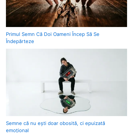
Primul Semn Că Doi Oameni Încep Să Se
Îndepărteze
Semne că nu ești doar obosită, ci epuizată
emoțional