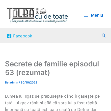
Skip
to
Meniu
content
Sea
Facebook
Secrete de familie episodul
53 (rezumat)
By
admin
/
30/10/2023
Lumea lui Ilgaz se prăbușește când îl găsește pe
tatăl lui grav rănit și află că sora lui a fost răpită.
Împreună cu toată echipa o caută pe Defne dar