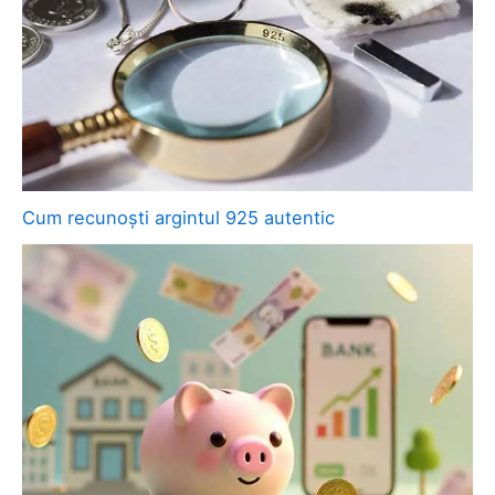
Cum recunoști argintul 925 autentic