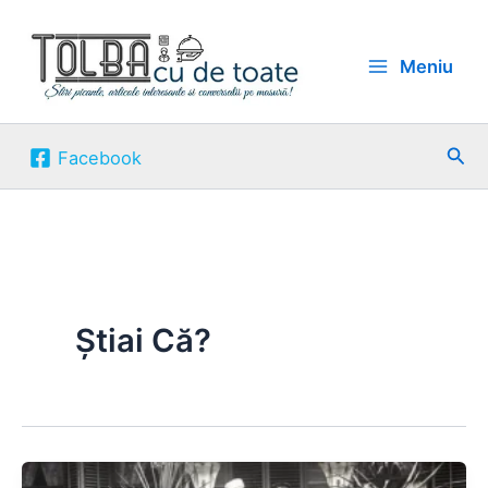
Skip
to
Meniu
content
Sea
Facebook
Știai Că?