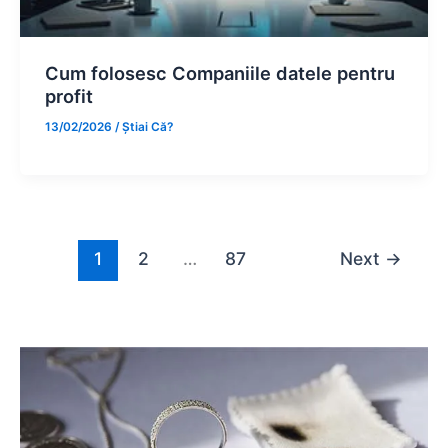
Cum folosesc Companiile datele pentru
profit
13/02/2026
/
Știai Că?
1
2
…
87
Next
→