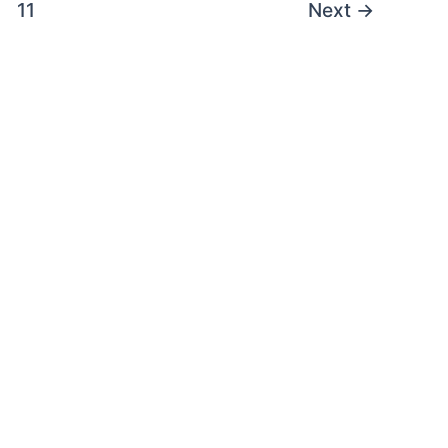
11
Next
→