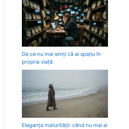
De ce nu mai simți că ai spațiu în
propria viață
Eleganța maturității: când nu mai ai