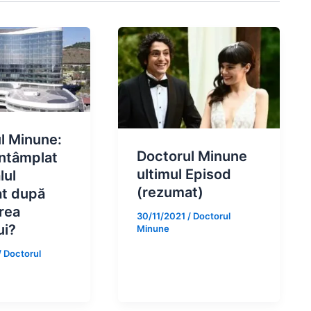
l Minune:
Doctorul Minune
întâmplat
ultimul Episod
lul
(rezumat)
t după
rea
30/11/2021
/
Doctorul
ui?
Minune
/
Doctorul