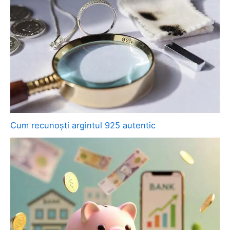
Cum recunoști argintul 925 autentic