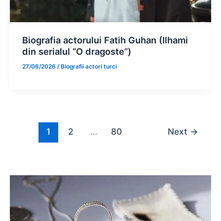
Biografia actorului Fatih Guhan (Ilhami
din serialul “O dragoste”)
27/06/2026
/
Biografii actori turci
1
2
…
80
Next
→