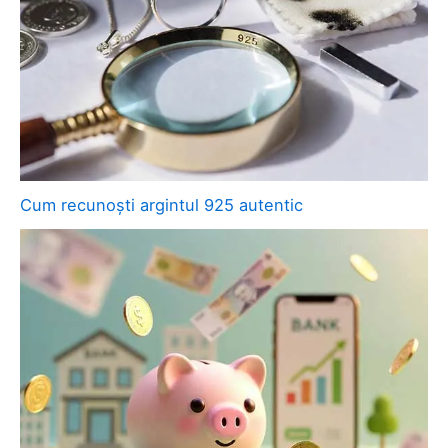
Cum recunoști argintul 925 autentic