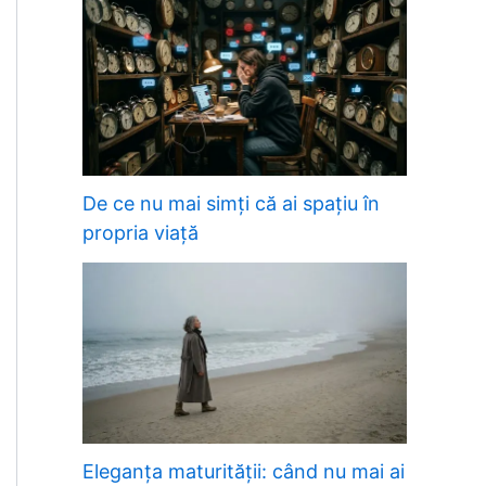
De ce nu mai simți că ai spațiu în
propria viață
Eleganța maturității: când nu mai ai