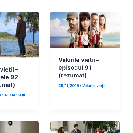
Valurile vietii –
episodul 91
vietii –
(rezumat)
ele 92 –
umat)
29/11/2019
/
Valurile vieții
/
Valurile vieții