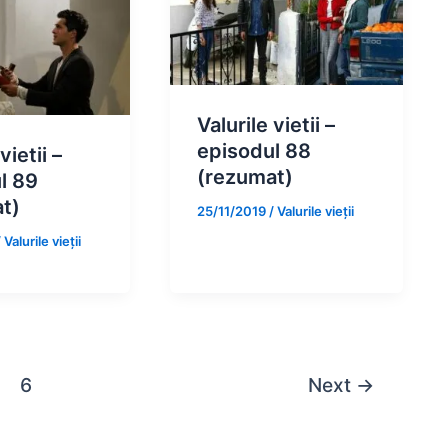
Valurile vietii –
episodul 88
vietii –
(rezumat)
l 89
t)
25/11/2019
/
Valurile vieții
/
Valurile vieții
6
Next
→