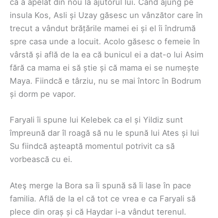
că a apelat din nou la ajutorul lui. Când ajung pe
insula Kos, Asli și Uzay găsesc un vânzător care în
trecut a vândut brățările mamei ei și el îi îndrumă
spre casa unde a locuit. Acolo găsesc o femeie în
vârstă și află de la ea că bunicul ei a dat-o lui Asim
fără ca mama ei să știe și că mama ei se numește
Maya. Fiindcă e târziu, nu se mai întorc în Bodrum
și dorm pe vapor.
Faryali îi spune lui Kelebek ca el și Yildiz sunt
împreună dar îl roagă să nu le spună lui Ates și lui
Su fiindcă așteaptă momentul potrivit ca să
vorbească cu ei.
Ateş merge la Bora sa îi spună să îi lase în pace
familia. Află de la el că tot ce vrea e ca Faryali să
plece din oraș și că Haydar i-a vândut terenul.