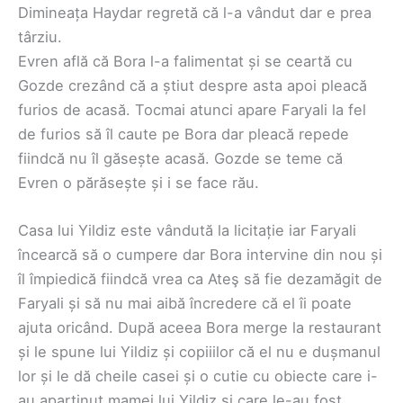
Dimineața Haydar regretă că l-a vândut dar e prea
târziu.
Evren află că Bora l-a falimentat și se ceartă cu
Gozde crezând că a știut despre asta apoi pleacă
furios de acasă. Tocmai atunci apare Faryali la fel
de furios să îl caute pe Bora dar pleacă repede
fiindcă nu îl găsește acasă. Gozde se teme că
Evren o părăsește și i se face rău.
Casa lui Yildiz este vândută la licitație iar Faryali
încearcă să o cumpere dar Bora intervine din nou și
îl împiedică fiindcă vrea ca Ateş să fie dezamăgit de
Faryali și să nu mai aibă încredere că el îi poate
ajuta oricând. După aceea Bora merge la restaurant
și le spune lui Yildiz și copiiilor că el nu e dușmanul
lor și le dă cheile casei și o cutie cu obiecte care i-
au aparținut mamei lui Yildiz și care le-au fost