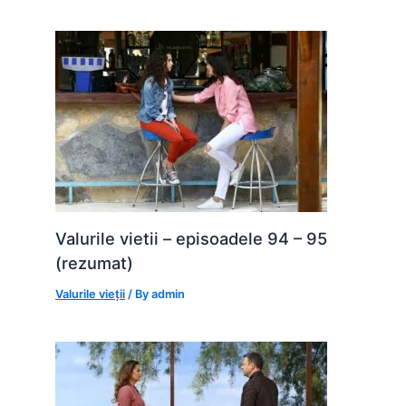
k
er
Valurile vietii – episoadele 94 – 95
(rezumat)
Valurile vieții
/ By
admin