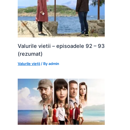
Valurile vietii – episoadele 92 – 93
(rezumat)
Valurile vieții
/ By
admin