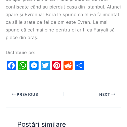
confiscate când au pierdut casa din Istanbul. Atunci
apare și Evren iar Bora le spune că el i-a falimentat
ca să le arate ce fel de om este Evren. Le mai
spune că cel mai bine pentru ei ar fi ca Faryali să
plece din oraș.
Distribuie pe:
F
W
M
T
Pi
R
S
a
h
e
w
nt
e
h
c
at
s
itt
er
d
ar
e
s
s
er
e
di
e
PREVIOUS
NEXT
b
A
e
st
t
o
p
n
o
p
g
Postări similare