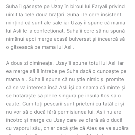
Suha îl găsește pe Uzay în biroul lui Faryali privind
uimit la cele două brățări. Suha i le cere insistent
mințind că sunt ale sale iar Uzay îi spune că mama
lui Asli le-a confecționat. Suha îi cere să nu spună
nimănui apoi merge acasă bulversat și încearcă să
o găsească pe mama lui Asli.
A doua zi dimineața, Uzay îi spune totul lui Asli iar
ea merge să îl întrebe pe Suha dacă o cunoaște pe
mama ei. Suha îi spune că nu știe nimic și promite
că se va interesa însă Asli își da seama că minte și
se hotărăște să plece singură pe insula Kos să o
caute. Cum toți pescarii sunt prieteni cu tatăl ei și
nu vor să o ducă fără permisiunea lui, Asli nu are
încotro și merge cu Uzay care se oferă să o ducă
cu vaporul său, chiar dacă știe că Ates se va supăra