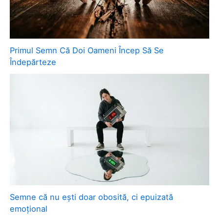
Primul Semn Că Doi Oameni Încep Să Se
Îndepărteze
Semne că nu ești doar obosită, ci epuizată
emoțional