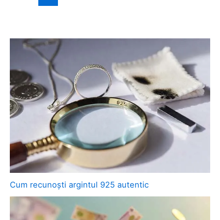
Cum recunoști argintul 925 autentic