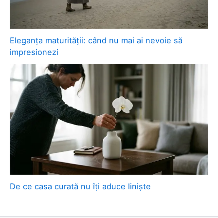
Eleganța maturității: când nu mai ai nevoie să
impresionezi
De ce casa curată nu îți aduce liniște