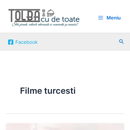
Skip
to
Meniu
content
Sea
Facebook
Filme turcesti