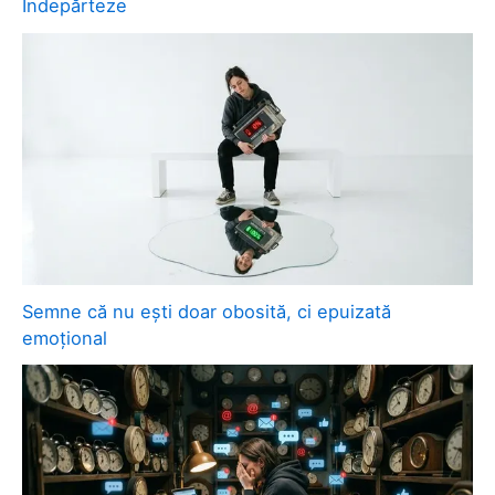
Îndepărteze
Semne că nu ești doar obosită, ci epuizată
emoțional