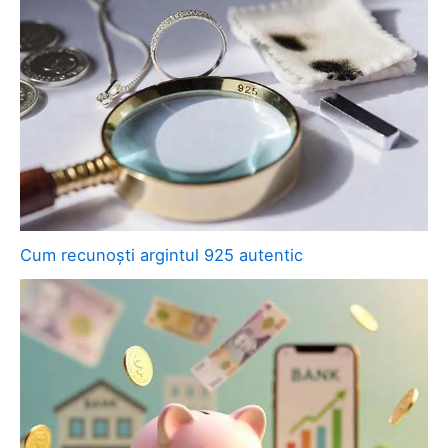
Cum recunoști argintul 925 autentic