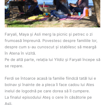
Faryali, Maya și Asli merg la picnic și petrec o zi
frumoasă împreună. Povestesc despre familiile lor,
despre cum s-au cunoscut și stabilesc să meargă
în Atena în vizită.
Pe de altă parte, relația lui Yildiz și Faryali începe să
se repare.
Ferdi se întoarce acasă la familie fiindcă tatăl lui e
bolnav și înainte de a pleca îi face cadou lui Ates
inelul de logodnă pe care dorea să îl cumpere.
La finalul episodului Ateş o cere în căsătorie pe
Asli.