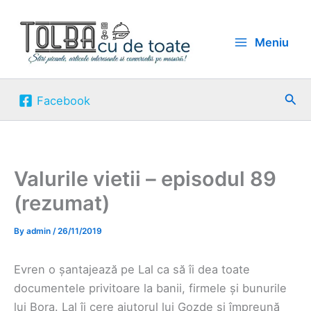
Skip
to
Meniu
content
Sea
Facebook
Valurile vietii – episodul 89
(rezumat)
By
admin
/
26/11/2019
Evren o șantajează pe Lal ca să îi dea toate
documentele privitoare la banii, firmele și bunurile
lui Bora. Lal îi cere ajutorul lui Gozde și împreună