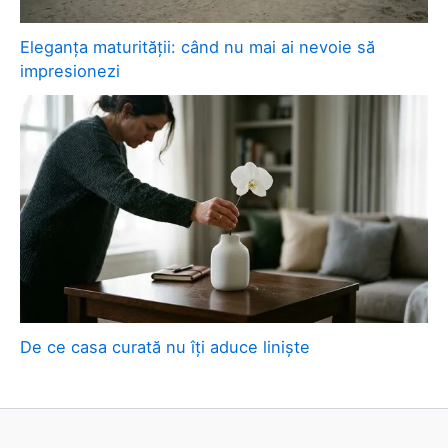
Eleganța maturității: când nu mai ai nevoie să
impresionezi
De ce casa curată nu îți aduce liniște