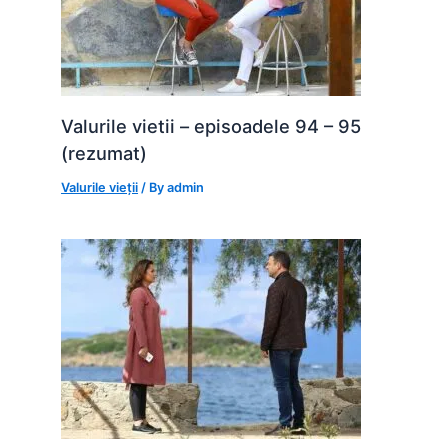
Valurile vietii – episoadele 94 – 95
(rezumat)
Valurile vieții
/ By
admin