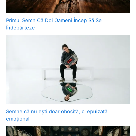
Primul Semn Că Doi Oameni Încep Să Se
Îndepărteze
Semne că nu ești doar obosită, ci epuizată
emoțional