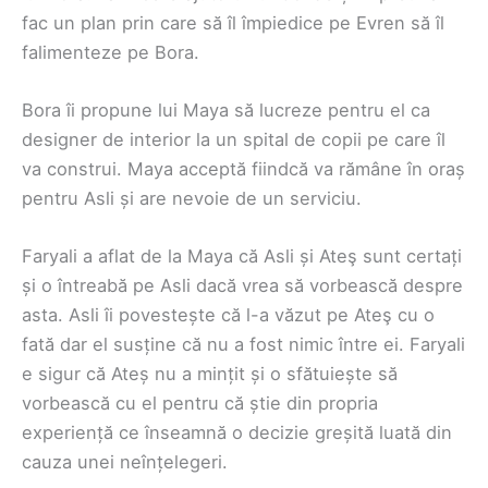
fac un plan prin care să îl împiedice pe Evren să îl
falimenteze pe Bora.
Bora îi propune lui Maya să lucreze pentru el ca
designer de interior la un spital de copii pe care îl
va construi. Maya acceptă fiindcă va rămâne în oraș
pentru Asli și are nevoie de un serviciu.
Faryali a aflat de la Maya că Asli și Ateş sunt certați
și o întreabă pe Asli dacă vrea să vorbească despre
asta. Asli îi povestește că l-a văzut pe Ateş cu o
fată dar el susține că nu a fost nimic între ei. Faryali
e sigur că Ateș nu a mințit și o sfătuiește să
vorbească cu el pentru că știe din propria
experiență ce înseamnă o decizie greșită luată din
cauza unei neînțelegeri.