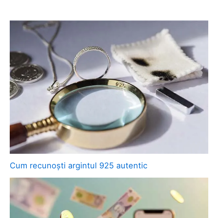
Cum recunoști argintul 925 autentic