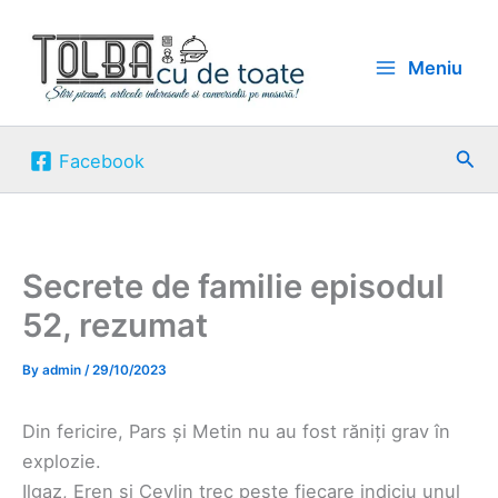
Skip
to
Meniu
content
Sea
Facebook
Secrete de familie episodul
52, rezumat
By
admin
/
29/10/2023
Din fericire, Pars și Metin nu au fost răniți grav în
explozie.
Ilgaz, Eren și Ceylin trec peste fiecare indiciu unul