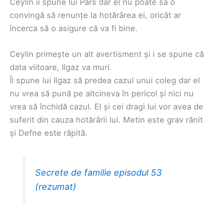
Ceylin îi spune lui Pars dar el nu poate să o
convingă să renunțe la hotărârea ei, oricât ar
încerca să o asigure că va fi bine.
Ceylin primește un alt avertisment și i se spune că
data viitoare, Ilgaz va muri.
Îi spune lui Ilgaz să predea cazul unui coleg dar el
nu vrea să pună pe altcineva în pericol și nici nu
vrea să închidă cazul. El și cei dragi lui vor avea de
suferit din cauza hotărârii lui. Metin este grav rănit
și Defne este răpită.
Secrete de familie episodul 53
(rezumat)