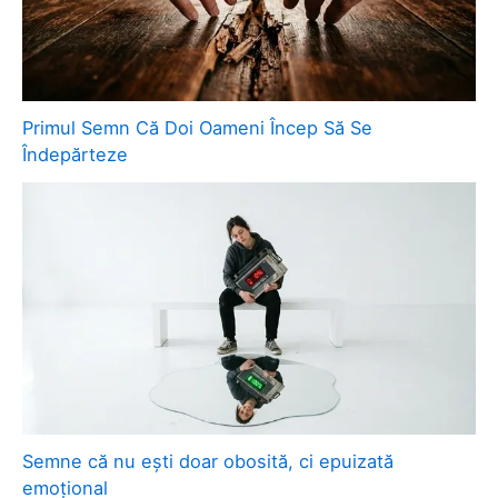
Primul Semn Că Doi Oameni Încep Să Se
Îndepărteze
Semne că nu ești doar obosită, ci epuizată
emoțional