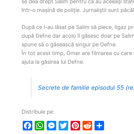
se dea drept Salim pentru că au aceeași statur
într-o mașină de poliție. Jurnaliștii sunt păcăl
După ce l-au lăsat pe Salim să plece, Ilgaz p
după Defne dar acolo îl găsesc doar pe Salim,
spune să o găsească singur pe Defne.
În tot acest timp, Omer are filmarea cu care S
ajuta la găsirea lui Defne.
Secrete de familie episodul 55 (r
Distribuie pe:
F
W
M
T
Pi
R
S