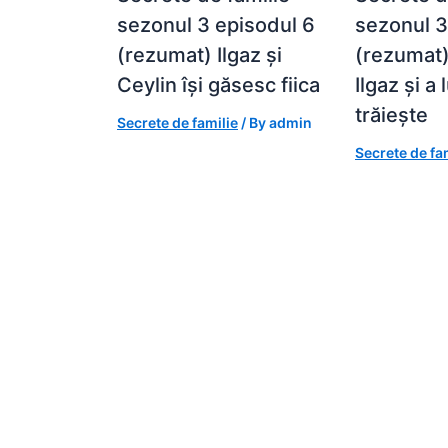
sezonul 3 episodul 6
sezonul 3
(rezumat) Ilgaz și
(rezumat) 
Ceylin își găsesc fiica
Ilgaz și a 
trăiește
Secrete de familie
/ By
admin
Secrete de fa