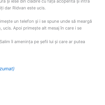
ă și iese din clădire cu fața acoperită și intră
iți dar Ridvan este ucis.
rimește un telefon și i se spune unde să meargă
 ucis. Apoi primește alt mesaj în care i se
alim îi amenința pe șefii lui și care ar putea
ezumat)