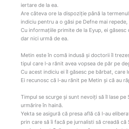
iertare de la ea.
Are câteva ore la dispoziție până la termenul 
indiciu pentru a o găsi pe Defne mai repede, c
Cu informațiile primite de la Eyup, ei găsesc
dar nici urmă de ea.
Metin este în comă indusă și doctorii îl trez
tipul care l-a rănit avea vopsea de păr pe de
Cu acest indiciu ei îl găsesc pe bărbat, care l
Ei recunosc că l-au rănit pe Metin și că au r
Timpul se scurge și sunt nevoiți să îl lase pe 
urmărire în haină.
Yekta se asigură că presa află că l-au elibera
prin care să îi facă pe jurnalisti să creadă că