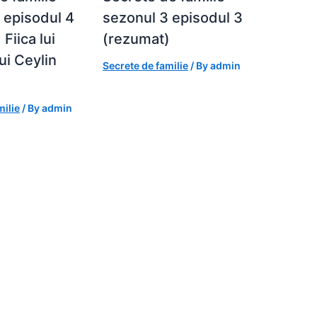
 episodul 4
sezonul 3 episodul 3
Fiica lui
(rezumat)
lui Ceylin
Secrete de familie
/ By
admin
milie
/ By
admin