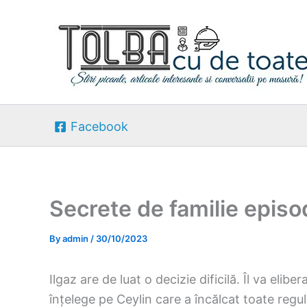
Skip
to
content
Facebook
Secrete de familie episo
By
admin
/
30/10/2023
Ilgaz are de luat o decizie dificilă. Îl va eli
înțelege pe Ceylin care a încălcat toate reguli