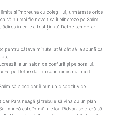
limită și împreună cu colegii lui, urmărește orice
a să nu mai fie nevoit să îl elibereze pe Salim.
 clădirea în care a fost ținută Defne temporar
esc pentru câteva minute, atât cât să le spună că
gete.
ucrează la un salon de coafură și pe sora lui.
ăpit-o pe Defne dar nu spun nimic mai mult.
Salim să plece dar îi pun un dispozitiv de
t dar Pars neagă și trebuie să vină cu un plan
 Salim încă este în mâinile lor. Ridvan se oferă să