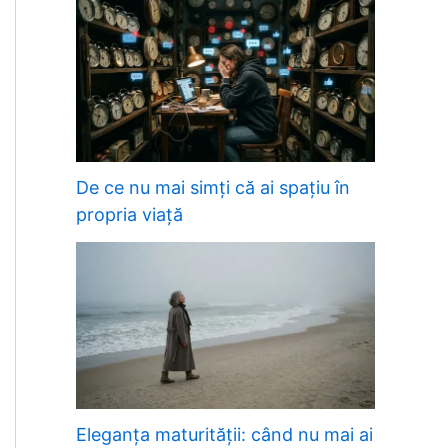
De ce nu mai simți că ai spațiu în
propria viață
Eleganța maturității: când nu mai ai