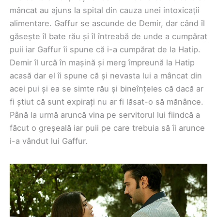
mâncat au ajuns la spital din cauza unei intoxicații
alimentare. Gaffur se ascunde de Demir, dar când îl
găsește îl bate rău și îl întreabă de unde a cumpărat
puii iar Gaffur îi spune că i-a cumpărat de la Hatip.
Demir îl urcă în mașină și merg împreună la Hatip
acasă dar el îi spune că și nevasta lui a mâncat din
acei pui și ea se simte rău și bineînțeles că dacă ar
fi știut că sunt expirați nu ar fi lăsat-o să mănânce.
Până la urmă aruncă vina pe servitorul lui fiindcă a
făcut o greșeală iar puii pe care trebuia să îi arunce
i-a vândut lui Gaffur.