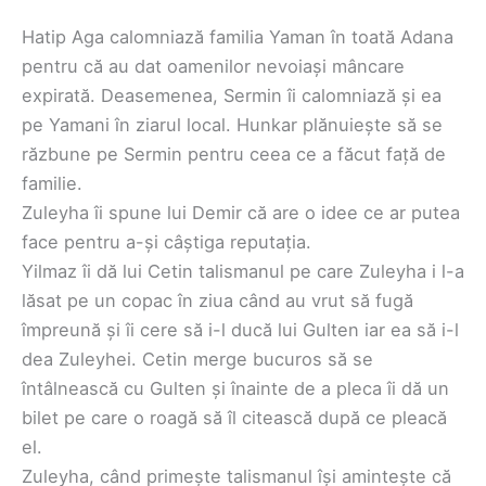
Hatip Aga calomniază familia Yaman în toată Adana
pentru că au dat oamenilor nevoiași mâncare
expirată. Deasemenea, Sermin îi calomniază și ea
pe Yamani în ziarul local. Hunkar plănuiește să se
răzbune pe Sermin pentru ceea ce a făcut față de
familie.
Zuleyha îi spune lui Demir că are o idee ce ar putea
face pentru a-și câștiga reputația.
Yilmaz îi dă lui Cetin talismanul pe care Zuleyha i l-a
lăsat pe un copac în ziua când au vrut să fugă
împreună și îi cere să i-l ducă lui Gulten iar ea să i-l
dea Zuleyhei. Cetin merge bucuros să se
întâlnească cu Gulten și înainte de a pleca îi dă un
bilet pe care o roagă să îl citească după ce pleacă
el.
Zuleyha, când primește talismanul își amintește că