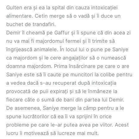
Gulten era și ea la spital din cauza intoxicației
alimentare. Cetin merge să o vadă și îi duce un
buchet de trandafiri.
Demir îl cheamă pe Gaffur și îi spune că din acea zi
nu va mai fi majordomul fermei și îl trimite să
îngrijească animalele. În locul lui o pune pe Saniye
ca majordom și le cere angajaților să o numească
doamna majordom. Prima însărcinare pe care o are
Saniye este să îi caute pe muncitori la colibe pentru
a vedea dacă s-au recuperat după intoxicația
provocată de puii expirați și să le înmâneze la
fiecare câte o sumă de bani din partea lui Demir.
De asemenea, Saniye merge la câmp pentru a le
spune lucrătorilor că ea îi va sprijini în orice
probleme pe care le-ar putea avea pe viitor. Acest
lucru îi motivează să lucreze mai mult.