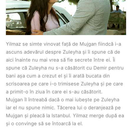
‌Yilmaz se simte vinovat față de Mujgan fiindcă i-a
ascuns adevărul despre Zuleyha și îi spune că de
aici înainte nu mai vrea să fie secrete între ei. Îi
spune că Zuleyha nu s-a căsătorit cu Demir pentru‌
bani așa cum a crezut el și îi arată bucata din
scrisoarea pe care i-o trimisese Zuleyha și pe care
a primit-o în ziua în care ei s-au căsătorit.
‌Mujgan îl întreabă dacă o mai iubește pe Zuleyha
iar el nu spune nimic. Tăcerea lui o deranjează pe
Mujgan și pleacă la Istanbul. Yilmaz merge după ea
și o convinge să se întoarcă la el.