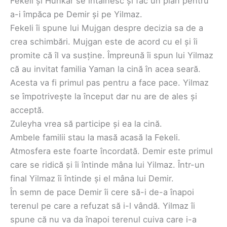
Fekeli și Hunkar se întâlnesc și fac un plan pentru
a-i împăca pe Demir și pe Yilmaz.
Fekeli îi spune lui Mujgan despre decizia sa de a
crea schimbări. Mujgan este de acord cu el și îi
promite că îl va susține. Împreună îi spun lui Yilmaz
că au invitat familia Yaman la cină în acea seară.
Acesta va fi primul pas pentru a face pace. Yilmaz
se împotrivește la început dar nu are de ales și
acceptă.
Zuleyha vrea să participe și ea la cină.
Ambele familii stau la masă acasă la Fekeli.
Atmosfera este foarte încordată. Demir este primul
care se ridică și îi întinde mâna lui Yilmaz. Într-un
final Yilmaz îi întinde și el mâna lui Demir.
În semn de pace Demir îi cere să-i de-a înapoi
terenul pe care a refuzat să i-l vândă. Yilmaz îi
spune că nu va da înapoi terenul cuiva care i-a