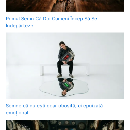
Primul Semn Că Doi Oameni Încep Să Se
Îndepărteze
Semne că nu ești doar obosită, ci epuizată
emoțional