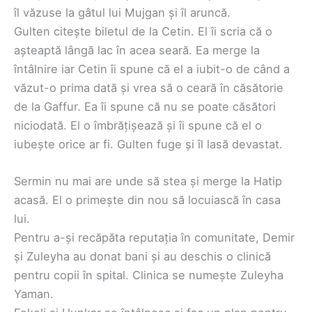
îl văzuse la gâtul lui Mujgan și îl aruncă.
Gulten citește biletul de la Cetin. El îi scria că o
așteaptă lângă lac în acea seară. Ea merge la
întâlnire iar Cetin îi spune că el a iubit-o de când a
văzut-o prima dată și vrea să o ceară în căsătorie
de la Gaffur. Ea îi spune că nu se poate căsători
niciodată. El o îmbrățișează și îi spune că el o
iubește orice ar fi. Gulten fuge și îl lasă devastat.
Sermin nu mai are unde să stea și merge la Hatip
acasă. El o primește din nou să locuiască în casa
lui.
Pentru a-și recăpăta reputația în comunitate, Demir
și Zuleyha au donat bani și au deschis o clinică
pentru copii în spital. Clinica se numește Zuleyha
Yaman.