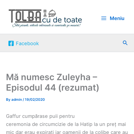
Skip
to
Meniu
content
Sea
Facebook
Mă numesc Zuleyha –
Episodul 44 (rezumat)
By
admin
/
19/02/2020
Gaffur cumpărase puii pentru
‌ceremonia de circumcizie de la Hatip la un preț mai
mic dar erau expirați iar oamenii de la colibe care au