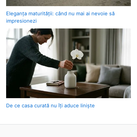
Eleganța maturității: când nu mai ai nevoie să
impresionezi
De ce casa curată nu îți aduce liniște