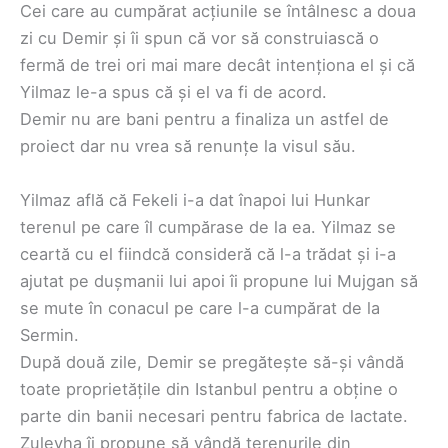
Cei care au cumpărat acțiunile se întâlnesc a doua
zi cu Demir și îi spun că vor să construiască o
fermă de trei ori mai mare decât intenționa el și că
Yilmaz le-a spus că și el va fi de acord.
Demir nu are bani pentru a finaliza un astfel de
proiect dar nu vrea să renunțe la visul său.
Yilmaz află că Fekeli i-a dat înapoi lui Hunkar
terenul pe care îl cumpărase de la ea. Yilmaz se
ceartă cu el fiindcă consideră că l-a trădat și i-a
ajutat pe dușmanii lui apoi îi propune lui Mujgan să
se mute în conacul pe care l-a cumpărat de la
Sermin.
După două zile, Demir se pregătește să-și vândă
toate proprietățile din Istanbul pentru a obține o
parte din banii necesari pentru fabrica de lactate.
Zuleyha îi propune să vândă terenurile din