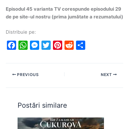
Episodul 45 varianta TV corespunde episodului 29
de pe site-ul nostru (prima jumătate a rezumatului)
Distribuie pe:
F
W
M
T
Pi
R
S
a
h
e
w
nt
e
h
c
at
s
itt
er
d
ar
e
s
s
er
e
di
e
PREVIOUS
NEXT
b
A
e
st
t
o
p
n
o
p
g
Postări similare
k
er