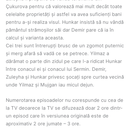
Çukurova pentru că valorează mai mult decât toate
celelalte proprietăți și astfel va avea suficienți bani
pentru a-și realiza visul. Hunkar insistă să nu vândă
pământul strămoșilor săi dar Demir pare că ia în
calcul și varianta aceasta.
Cei trei sunt întrerupți brusc de un zgomot puternic
și merg afară să vadă ce se petrece. Yilmaz a
dărâmat o parte din zidul pe care l-a ridicat Hunkar
între conacul ei și conacul lui Sermin. Demir,
Zuleyha și Hunkar privesc șocați spre curtea vecină
unde Yilmaz și Mujgan iau micul dejun.
Numerotarea episoadelor nu corespunde cu cea de
la TV deoarece la TV se difuzează doar 2 ore dintr-
un episod care în versiunea originală este de
aproximativ 2 ore jumate – 3 ore.