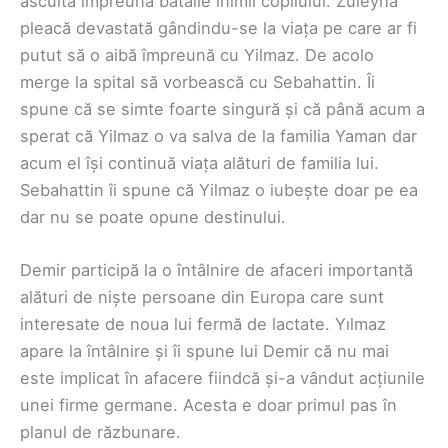
asculta împreună bătăile inimii copilului. Zuleyha
pleacă devastată gândindu-se la viața pe care ar fi
putut să o aibă împreună cu Yilmaz. De acolo
merge la spital să vorbească cu Sebahattin. Îi
spune că se simte foarte singură și că până acum a
sperat că Yilmaz o va salva de la familia Yaman dar
acum el își continuă viața alături de familia lui.
Sebahattin îi spune că Yilmaz o iubește doar pe ea
dar nu se poate opune destinului.
Demir participă la o întâlnire de afaceri importantă
alături de niște persoane din Europa care sunt
interesate de noua lui fermă de lactate. Yılmaz
apare la întâlnire și îi spune lui Demir că nu mai
este implicat în afacere fiindcă și-a vândut acțiunile
unei firme germane. Acesta e doar primul pas în
planul de răzbunare.