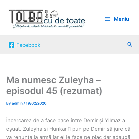
Skip
to
Meniu
content
Sea
Facebook
Ma numesc Zuleyha –
episodul 45 (rezumat)
By
admin
/
19/02/2020
Încercarea de a face pace între Demir și Yilmaz a
eșuat. Zuleyha și Hunkar îl pun pe Demir să jure că
va renunța la armă iar el le face pe plac dar adaugă