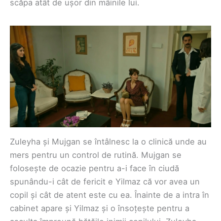
scăpa atât de ușor din mâinile lui.
Zuleyha și Mujgan se întâlnesc la o clinică unde au
mers pentru un control de rutină. Mujgan se
folosește de ocazie pentru a-i face în ciudă
spunându-i cât de fericit e Yilmaz că vor avea un
copil și cât de atent este cu ea. Înainte de a intra în
cabinet apare și Yilmaz și o însoțește pentru a