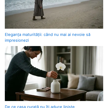
Eleganța maturității: când nu mai ai nevoie să
impresionezi
De ce casa curată nu îți aduce liniște