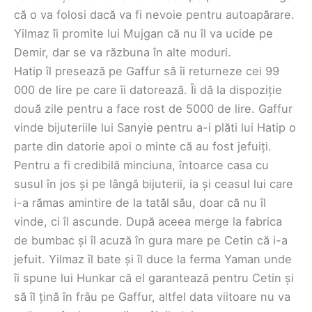
că o va folosi dacă va fi nevoie pentru autoapărare.
Yilmaz îi promite lui Mujgan că nu îl va ucide pe
Demir, dar se va răzbuna în alte moduri.
Hatip îl presează pe Gaffur să îi returneze cei 99
000 de lire pe care îi datorează. Îi dă la dispoziție
două zile pentru a face rost de 5000 de lire. Gaffur
vinde bijuteriile lui Sanyie pentru a-i plăti lui Hatip o
parte din datorie apoi o minte că au fost jefuiți.
Pentru a fi credibilă minciuna, întoarce casa cu
susul în jos și pe lângă bijuterii, ia și ceasul lui care
i-a rămas amintire de la tatăl său, doar că nu îl
vinde, ci îl ascunde. După aceea merge la fabrica
de bumbac și îl acuză în gura mare pe Cetin că i-a
jefuit. Yilmaz îl bate și îl duce la ferma Yaman unde
îi spune lui Hunkar că el garantează pentru Cetin și
să îl țină în frâu pe Gaffur, altfel data viitoare nu va