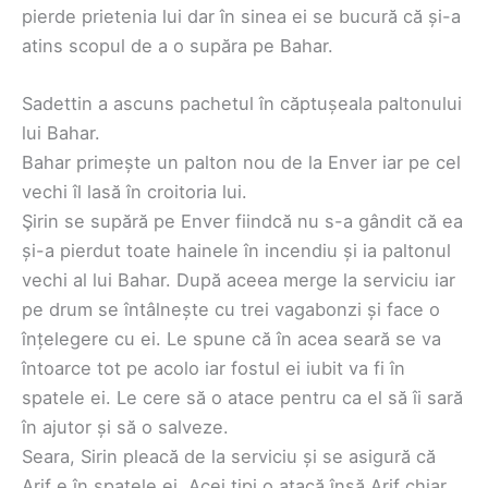
pierde prietenia lui dar în sinea ei se bucură că și-a
atins scopul de a o supăra pe Bahar.
Sadettin a ascuns pachetul în căptușeala paltonului
lui Bahar.
Bahar primește un palton nou de la Enver iar pe cel
vechi îl lasă în croitoria lui.
Şirin se supără pe Enver fiindcă nu s-a gândit că ea
și-a pierdut toate hainele în incendiu și ia paltonul
vechi al lui Bahar. După aceea merge la serviciu iar
pe drum se întâlnește cu trei vagabonzi și face o
înțelegere cu ei. Le spune că în acea seară se va
întoarce tot pe acolo iar fostul ei iubit va fi în
spatele ei. Le cere să o atace pentru ca el să îi sară
în ajutor și să o salveze.
Seara, Sirin pleacă de la serviciu și se asigură că
Arif e în spatele ei. Acei tipi o atacă însă Arif chiar