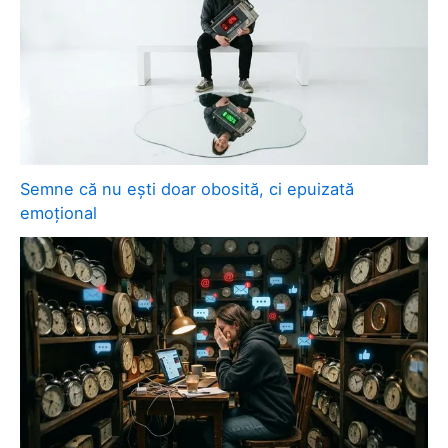
Semne că nu ești doar obosită, ci epuizată
emoțional