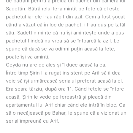
de bătrâni pentru a prelua un pachet din camera lui
Sadettin. Bătrânelul le-a mințit pe fete că el este
pachetul iar ele l-au răpit din azil. Cem a fost șocat
când a văzut că în loc de pachet, i l-au dus pe tatăl
său. Sadettin minte că nu își amintește unde a pus
pachetul fiindcă nu vrea să se întoarcă la azil. Le
spune că dacă se va odihni puțin acasă la fete,
poate își va aminti.
Ceyda nu are de ales și îl duce acasă la ea.
Între timp Şirin l-a rugat insistent pe Arif să îi dea
voie să își urmărească serialul preferat acasă la el.
Era seara târziu, după ora 11. Când fetele se întorc
acasă, Şirin le vede pe fereastră și pleacă din
apartamentul lui Arif chiar când ele intră în bloc. Ca
să o necăjească pe Bahar, le spune că a vizionat un
serial împreună cu Arif.