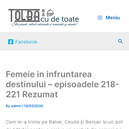
Skip
to
Meniu
content
Sea
Facebook
Femeie in infruntarea
destinului – episoadele 218-
221 Rezumat
By
admin
/
19/02/2020
Cem le-a trimis pe Bahar, Ceyda și Bersan la un azil