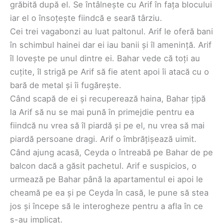
grăbită după el. Se întâlnește cu Arif în fața blocului
iar el o însoțește fiindcă e seară târziu.
Cei trei vagabonzi au luat paltonul. Arif le oferă bani
în schimbul hainei dar ei iau banii și îl amenință. Arif
îl lovește pe unul dintre ei. Bahar vede că toți au
cuțite, îl strigă pe Arif să fie atent apoi îi atacă cu o
bară de metal și îi fugărește.
Când scapă de ei și recuperează haina, Bahar țipă
la Arif să nu se mai pună în primejdie pentru ea
fiindcă nu vrea să îl piardă și pe el, nu vrea să mai
piardă persoane dragi. Arif o îmbrățișează uimit.
Când ajung acasă, Ceyda o întreabă pe Bahar de pe
balcon dacă a găsit pachetul. Arif e suspicios, o
urmează pe Bahar până la apartamentul ei apoi le
cheamă pe ea și pe Ceyda în casă, le pune să stea
jos și începe să le interogheze pentru a afla în ce
s-au implicat.