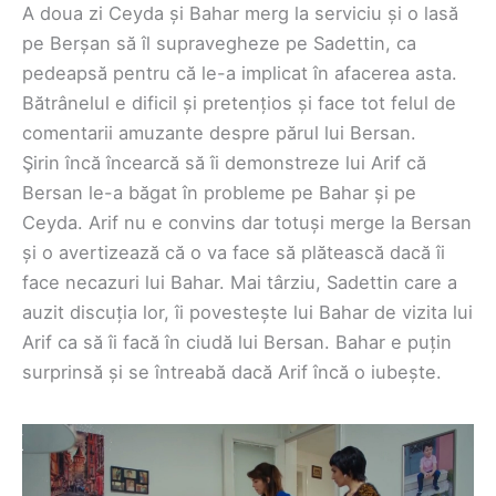
A doua zi Ceyda și Bahar merg la serviciu și o lasă
pe Berșan să îl supravegheze pe Sadettin, ca
pedeapsă pentru că le-a implicat în afacerea asta.
Bătrânelul e dificil și pretențios și face tot felul de
comentarii amuzante despre părul lui Bersan.
Şirin încă încearcă să îi demonstreze lui Arif că
Bersan le-a băgat în probleme pe Bahar și pe
Ceyda. Arif nu e convins dar totuși merge la Bersan
și o avertizează că o va face să plătească dacă îi
face necazuri lui Bahar. Mai târziu, Sadettin care a
auzit discuția lor, îi povestește lui Bahar de vizita lui
Arif ca să îi facă în ciudă lui Bersan. Bahar e puțin
surprinsă și se întreabă dacă Arif încă o iubește.