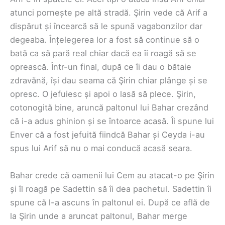
atunci pornește pe altă stradă. Şirin vede că Arif a
dispărut și încearcă să le spună vagabonzilor dar
degeaba. Înțelegerea lor a fost să continue să o
bată ca să pară real chiar dacă ea îi roagă să se
oprească. Într-un final, după ce îi dau o bătaie
zdravănă, își dau seama că Şirin chiar plânge și se
opresc. O jefuiesc și apoi o lasă să plece. Şirin,
cotonogită bine, aruncă paltonul lui Bahar crezând
că i-a adus ghinion și se întoarce acasă. Îi spune lui
Enver că a fost jefuită fiindcă Bahar și Ceyda i-au
spus lui Arif să nu o mai conducă acasă seara.
Bahar crede că oamenii lui Cem au atacat-o pe Şirin
și îl roagă pe Sadettin să îi dea pachetul. Sadettin îi
spune că l-a ascuns în paltonul ei. După ce află de
la Şirin unde a aruncat paltonul, Bahar merge