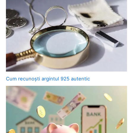
Cum recunoști argintul 925 autentic