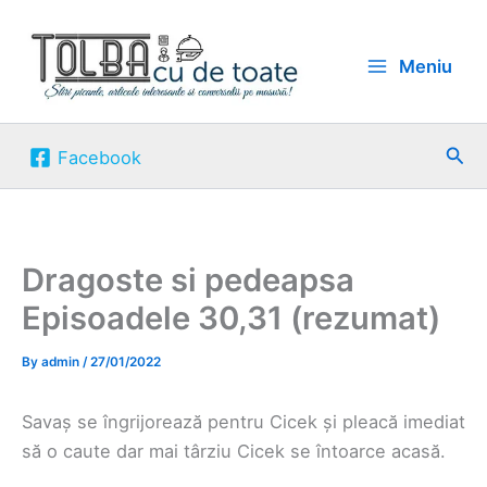
Skip
to
Meniu
content
Sea
Facebook
Dragoste si pedeapsa
Episoadele 30,31 (rezumat)
By
admin
/
27/01/2022
Savaș se îngrijorează pentru Cicek și pleacă imediat
să o caute dar mai târziu Cicek se întoarce acasă.