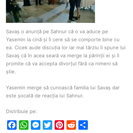
Savaș o anunță pe Sahnur că o va aduce pe
Yasemin la cină și îi cere să se comporte bine cu
ea. Cicek aude discuția lor iar mai târziu îi spune lui
Savaș că în acea seară va merge la părinții ei și îi
promite că va accepta divorțul fără ca nimeni să
știe.
Yasemin merge să cunoască familia lui Savaș dar
este șocată de reacția lui Sahnur.
Distribuie pe:
F
W
M
T
Pi
R
S