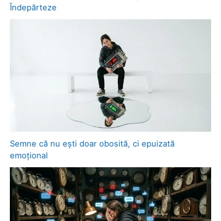
Îndepărteze
Semne că nu ești doar obosită, ci epuizată
emoțional