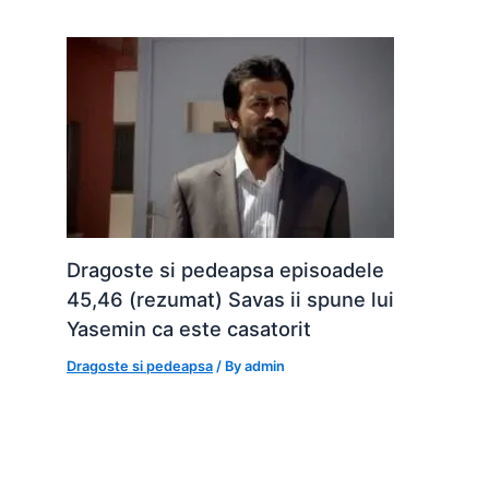
Dragoste si pedeapsa episoadele
45,46 (rezumat) Savas ii spune lui
Yasemin ca este casatorit
Dragoste si pedeapsa
/ By
admin