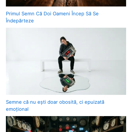
Primul Semn Că Doi Oameni Încep Să Se
Îndepărteze
Semne că nu ești doar obosită, ci epuizată
emoțional