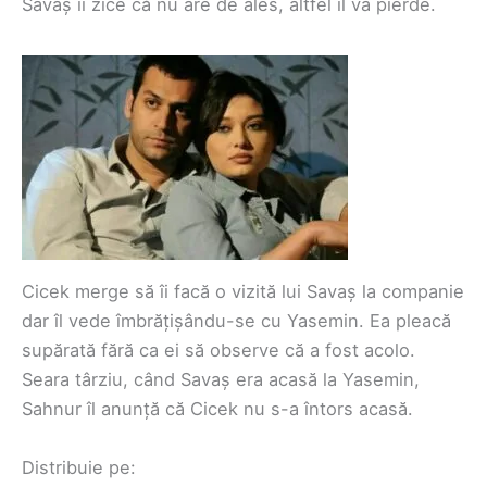
Savaș îi zice că nu are de ales, altfel îl va pierde.
Cicek merge să îi facă o vizită lui Savaș la companie
dar îl vede îmbrățișându-se cu Yasemin. Ea pleacă
supărată fără ca ei să observe că a fost acolo.
Seara târziu, când Savaș era acasă la Yasemin,
Sahnur îl anunță că Cicek nu s-a întors acasă.
Distribuie pe: