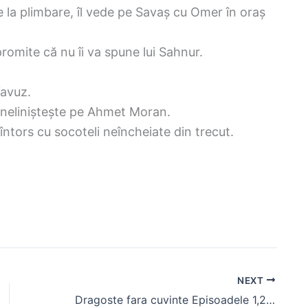
e la plimbare, îl vede pe Savaș cu Omer în oraș
promite că nu îi va spune lui Sahnur.
Yavuz.
îl neliniștește pe Ahmet Moran.
întors cu socoteli neîncheiate din trecut.
NEXT
Dragoste fara cuvinte Episoadele 1,2 (rezumat)