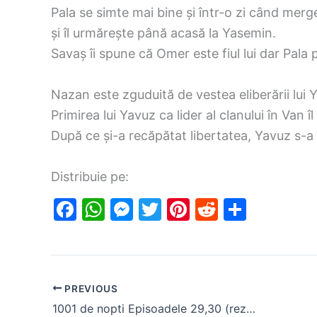
Pala se simte mai bine și într-o zi când merg
și îl urmărește până acasă la Yasemin.
Savaș îi spune că Omer este fiul lui dar Pala 
Nazan este zguduită de vestea eliberării lui 
Primirea lui Yavuz ca lider al clanului în Van 
După ce și-a recăpătat libertatea, Yavuz s-a 
Distribuie pe:
F
W
M
T
Pi
R
S
a
h
e
w
nt
e
h
c
at
s
itt
er
d
ar
e
s
s
er
e
di
e
PREVIOUS
b
A
e
st
t
1001 de nopti Episoadele 29,30 (rezumat)