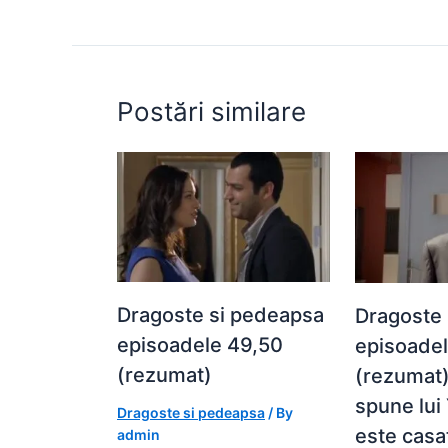
o
p
n
o
p
g
k
er
Postări similare
Dragoste si pedeapsa
Dragoste
episoadele 49,50
episoade
(rezumat)
(rezumat)
spune lui
Dragoste si pedeapsa
/ By
este casat
admin