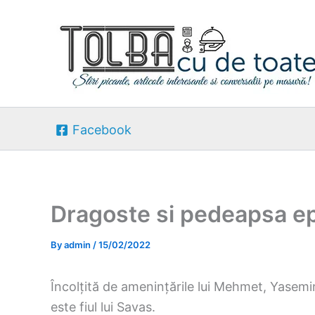
Skip
to
content
Facebook
Dragoste si pedeapsa ep
By
admin
/
15/02/2022
Încolțită de amenințările lui Mehmet, Yasemi
este fiul lui Savas.