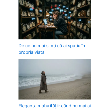
De ce nu mai simți că ai spațiu în
propria viață
Eleganța maturității: când nu mai ai