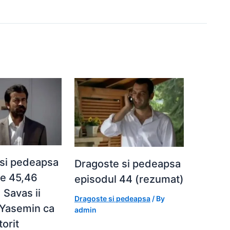
 si pedeapsa
Dragoste si pedeapsa
le 45,46
episodul 44 (rezumat)
 Savas ii
Dragoste si pedeapsa
/ By
 Yasemin ca
admin
orit