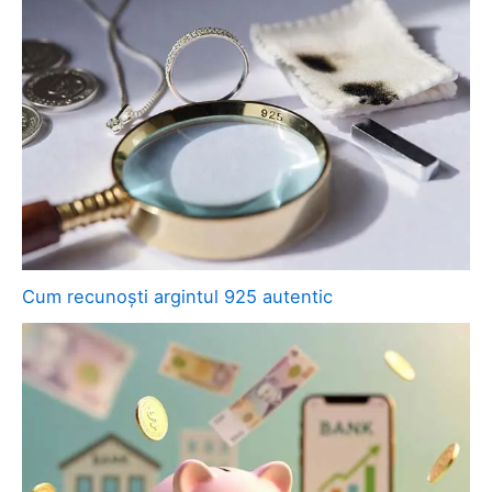
Cum recunoști argintul 925 autentic