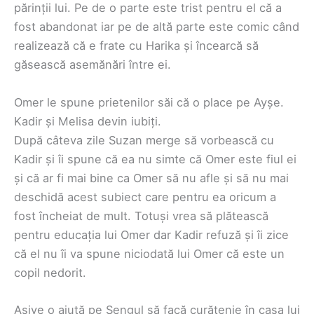
părinții lui. Pe de o parte este trist pentru el că a
fost abandonat iar pe de altă parte este comic când
realizează că e frate cu Harika și încearcă să
găsească asemănări între ei.
Omer le spune prietenilor săi că o place pe Ayșe.
Kadir și Melisa devin iubiți.
După câteva zile Suzan merge să vorbească cu
Kadir și îi spune că ea nu simte că Omer este fiul ei
și că ar fi mai bine ca Omer să nu afle și să nu mai
deschidă acest subiect care pentru ea oricum a
fost încheiat de mult. Totuși vrea să plătească
pentru educația lui Omer dar Kadir refuză și îi zice
că el nu îi va spune niciodată lui Omer că este un
copil nedorit.
Asiye o ajută pe Șengul să facă curățenie în casa lui