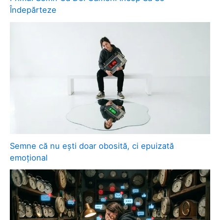
Îndepărteze
Semne că nu ești doar obosită, ci epuizată
emoțional