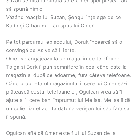
Suzan se uită tulburată spre Omer apoi pleacă fără
să spună nimic.
Văzând reacția lui Suzan, Șengul înțelege de ce
Kadir și Orhan nu i-au spus lui Omer.
Pe tot parcursul episodului, Doruk încearcă să o
convingă pe Asiye să îl ierte.
Omer se angajează la un magazin de telefoane.
Tolga și Berk îi pun somnifere în ceai când este la
magazin și după ce adoarme, fură câteva telefoane.
Când proprietarul magazinului îi cere lui Omer să-i
plătească costul telefoanelor, Ogulcan vrea să îl
ajute și îi cere bani împrumut lui Melisa. Melisa îi dă
un colier iar el achită datoria verișorului său fără să
îi spună.
Ogulcan află că Omer este fiul lui Suzan de la