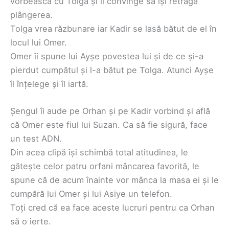
vorbească cu Tolga și îl convinge să își retragă
plângerea.
Tolga vrea răzbunare iar Kadir se lasă bătut de el în
locul lui Omer.
Omer îi spune lui Ayșe povestea lui și de ce și-a
pierdut cumpătul și l-a bătut pe Tolga. Atunci Ayșe
îl înțelege și îl iartă.
Șengul îi aude pe Orhan și pe Kadir vorbind și află
că Omer este fiul lui Suzan. Ca să fie sigură, face
un test ADN.
Din acea clipă își schimbă total atitudinea, le
gătește celor patru orfani mâncarea favorită, le
spune că de acum înainte vor mânca la masa ei și le
cumpără lui Omer și lui Asiye un telefon.
Toți cred că ea face aceste lucruri pentru ca Orhan
să o ierte.