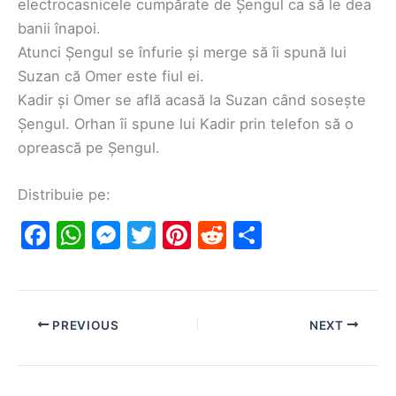
electrocasnicele cumpărate de Șengul ca să le dea
banii înapoi.
Atunci Șengul se înfurie și merge să îi spună lui
Suzan că Omer este fiul ei.
Kadir și Omer se află acasă la Suzan când sosește
Șengul. Orhan îi spune lui Kadir prin telefon să o
oprească pe Șengul.
Distribuie pe:
F
W
M
T
Pi
R
S
a
h
e
w
nt
e
h
c
at
s
itt
er
d
ar
e
s
s
er
e
di
e
PREVIOUS
NEXT
b
A
e
st
t
o
p
n