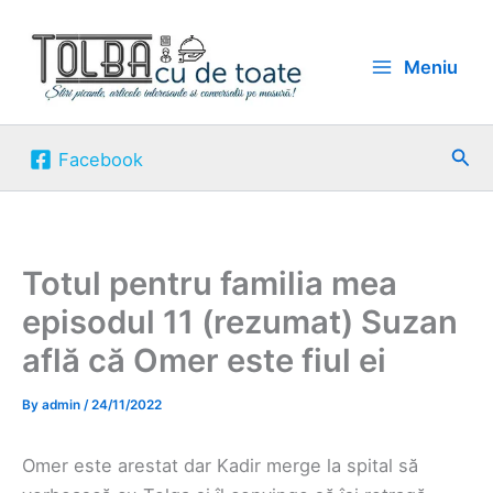
Skip
to
Meniu
content
Sea
Facebook
Totul pentru familia mea
episodul 11 (rezumat) Suzan
află că Omer este fiul ei
By
admin
/
24/11/2022
Omer este arestat dar Kadir merge la spital să