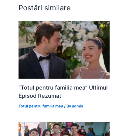
o
p
g
Postări similare
k
er
“Totul pentru familia mea” Ultimul
Episod Rezumat
Totul pentru familia mea
/ By
admin