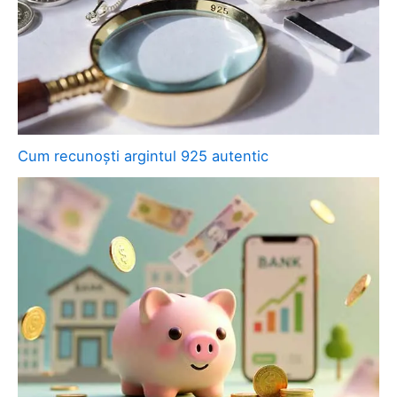
Cum recunoști argintul 925 autentic