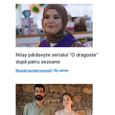
Nilay părăsește serialul “O dragoste”
după patru sezoane
Noutati seriale turcesti
/ By
admin