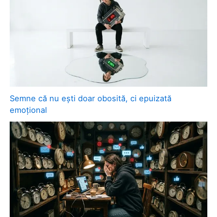
Semne că nu ești doar obosită, ci epuizată
emoțional