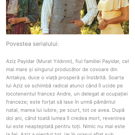
Povestea serialului:
Aziz Payidar (Murat Yıldırım), fiul familiei Payidar, cel
mai mare și singurul producător de covoare din
Antakya, duce o viață prosperă și înstărită. Soarta
lui Aziz se schimbă radical atunci când îl ucide pe
locotenentul francez Andre, un delegat al ocupației
franceze; este forțat să lase în urmă pământul
natal, marea lui iubire, pe scurt, tot ce avea. După
doi ani, când toată lumea îl credea mort, revenirea
lui este neașteptată pentru toți. Nimic nu mai este
la fel. Aziz a pierdut tot, iar în orașul aflat sub