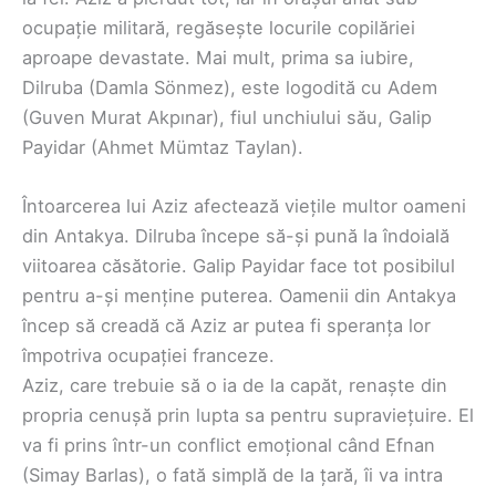
ocupație militară, regăsește locurile copilăriei
aproape devastate. Mai mult, prima sa iubire,
Dilruba (Damla Sönmez), este logodită cu Adem
(Guven Murat Akpınar), fiul unchiului său, Galip
Payidar (Ahmet Mümtaz Taylan).
Întoarcerea lui Aziz afectează viețile multor oameni
din Antakya. Dilruba începe să-și pună la îndoială
viitoarea căsătorie. Galip Payidar face tot posibilul
pentru a-și menține puterea. Oamenii din Antakya
încep să creadă că Aziz ar putea fi speranța lor
împotriva ocupației franceze.
Aziz, care trebuie să o ia de la capăt, renaște din
propria cenușă prin lupta sa pentru supraviețuire. El
va fi prins într-un conflict emoțional când Efnan
(Simay Barlas), o fată simplă de la țară, îi va intra