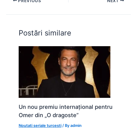
PREVIOUS
NEXT
b
A
e
st
t
o
p
n
o
p
g
Postări similare
k
er
Un nou premiu internațional pentru
Omer din „O dragoste”
Noutati seriale turcesti
/ By
admin