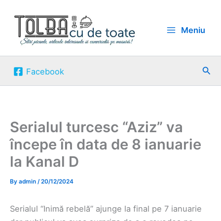
Skip
to
Meniu
content
Sea
Facebook
Serialul turcesc “Aziz” va
începe în data de 8 ianuarie
la Kanal D
By
admin
/
20/12/2024
Serialul “Inimă rebelă” ajunge la final pe 7 ianuarie