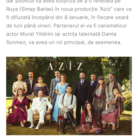
dar publicul va avea surpriza de a o revedea pe
Ruya (Simay Barlas) în noua producție “Aziz” care va
fi difuzată începând din 8 ianuarie, în fiecare seară
de luni până vineri. Partenerul ei va fi carismaticul
actor Murat Yildirim iar actrița talentată Damla
Sonmez, va avea un rol principal, de asemenea.