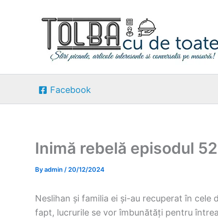
Skip
to
content
Facebook
Inimă rebelă episodul 5
By
admin
/
20/12/2024
Neslihan și familia ei și-au recuperat în cel
fapt, lucrurile se vor îmbunătăți pentru între