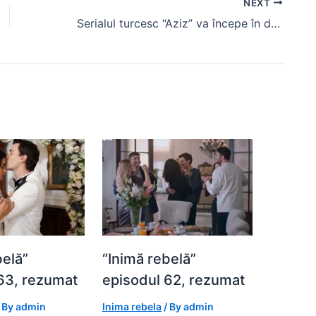
NEXT
Serialul turcesc “Aziz” va începe în data de 8 ianuarie la Kanal D
belă”
“Inimă rebelă”
63, rezumat
episodul 62, rezumat
 By
admin
Inima rebela
/ By
admin