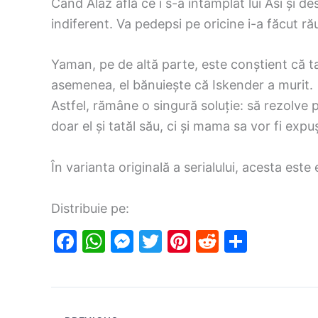
Când Alaz află ce i s-a întâmplat lui Asi și de
indiferent. Va pedepsi pe oricine i-a făcut rău 
Yaman, pe de altă parte, este conștient că tat
asemenea, el bănuiește că Iskender a murit.
Astfel, rămâne o singură soluție: să rezolve
doar el și tatăl său, ci și mama sa vor fi expuș
În varianta originală a serialului, acesta este
Distribuie pe:
F
W
M
T
Pi
R
S
a
h
e
w
nt
e
h
c
at
s
itt
er
d
ar
e
s
s
er
e
di
e