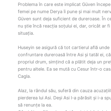
Problema în care este implicat Güven începe 
femei pe nume Derya îi pune și mai mult nervii
Güven sunt deja suficient de dureroase. În c
nu știe încă reacția soțului ei, dar, oricât ar 
situația.
Huseyin se asigură că tot cartierul află unde 
confruntare dureroasă între Asi și tatăl ei, că
propriul drum, simțind că a plătit deja un pre
pentru altele. Ea se mută cu Cesur într-o cas
Cagla.
Alaz, la rândul său, suferă din cauza acuzațiil
pierderea lui Asi. Deși Asi l-a părăsit și i-a 
să renunțe la ea.