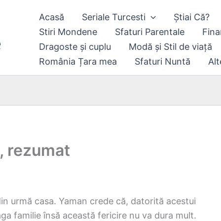
Acasă
Seriale Turcesti
Știai Că?
Stiri Mondene
Sfaturi Parentale
Fina
Dragoste și cuplu
Modă și Stil de viață
România Țara mea
Sfaturi Nuntă
Alt
2, rezumat
e din urmă casa. Yaman crede că, datorită acestui
aga familie însă această fericire nu va dura mult.