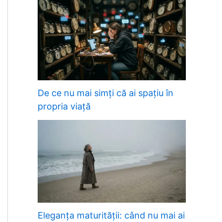
De ce nu mai simți că ai spațiu în
propria viață
Eleganța maturității: când nu mai ai