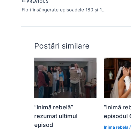
PREVIOUS
b
A
e
st
t
Flori însângerate episoadele 180 și 181, rezumat
o
p
n
o
p
g
k
er
Postări similare
“Inimă rebelă”
“Inimă re
rezumat ultimul
episodul 
episod
Inima rebela
/