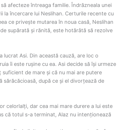
să afecteze întreaga familie. Îndrăzneala unei
 la încercare lui Neslihan. Certurile recente cu
eea ce privește mutarea în noua casă, Neslihan
fi de supărată și rănită, este hotărâtă să rezolve
a lucrat Asi. Din această cauză, are loc o
ruia îi este rușine cu ea. Asi decide să își urmeze
ț suficient de mare și că nu mai are putere
ă sărăcăcioasă, după ce și el divorțează de
or celorlalți, dar cea mai mare durere a lui este
spus că totul s-a terminat, Alaz nu intenționează