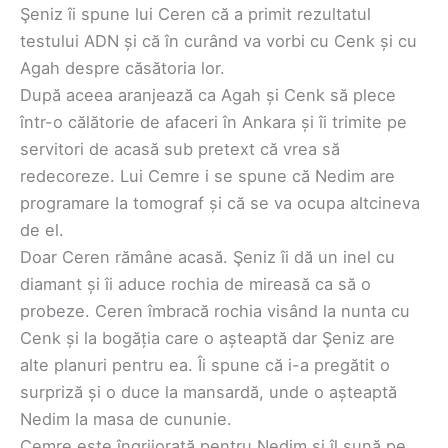
Şeniz îi spune lui Ceren că a primit rezultatul
testului ADN și că în curând va vorbi cu Cenk și cu
Agah despre căsătoria lor.
După aceea aranjează ca Agah și Cenk să plece
într-o călătorie de afaceri în Ankara și îi trimite pe
servitori de acasă sub pretext că vrea să
redecoreze. Lui Cemre i se spune că Nedim are
programare la tomograf și că se va ocupa altcineva
de el.
Doar Ceren rămâne acasă. Şeniz îi dă un inel cu
diamant și îi aduce rochia de mireasă ca să o
probeze. Ceren îmbracă rochia visând la nunta cu
Cenk și la bogăția care o așteaptă dar Şeniz are
alte planuri pentru ea. Îi spune că i-a pregătit o
surpriză și o duce la mansardă, unde o așteaptă
Nedim la masa de cununie.
Cemre este îngrijorată pentru Nedim și îl sună pe