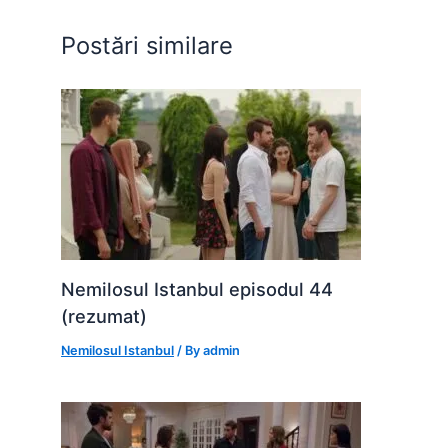
o
p
g
Postări similare
k
er
Nemilosul Istanbul episodul 44
(rezumat)
Nemilosul Istanbul
/ By
admin