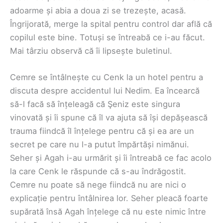
adoarme și abia a doua zi se trezește, acasă.
Îngrijorată, merge la spital pentru control dar află că
copilul este bine. Totuși se întreabă ce i-au făcut.
Mai târziu observă că îi lipsește buletinul.
Cemre se întâlnește cu Cenk la un hotel pentru a
discuta despre accidentul lui Nedim. Ea încearcă
să-l facă să înțeleagă că Şeniz este singura
vinovată și îi spune că îl va ajuta să își depășească
trauma fiindcă îl înțelege pentru că și ea are un
secret pe care nu l-a putut împărtăși nimănui.
Seher și Agah i-au urmărit și îi întreabă ce fac acolo
la care Cenk le răspunde că s-au îndrăgostit.
Cemre nu poate să nege fiindcă nu are nici o
explicație pentru întâlnirea lor. Seher pleacă foarte
supărată însă Agah înțelege că nu este nimic între