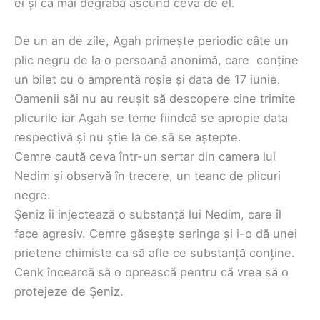
ei și că mai degrabă ascund ceva de el.
De un an de zile, Agah primește periodic câte un
plic negru de la o persoană anonimă, care conține
un bilet cu o amprentă roșie și data de 17 iunie.
Oamenii săi nu au reușit să descopere cine trimite
plicurile iar Agah se teme fiindcă se apropie data
respectivă și nu știe la ce să se aștepte.
Cemre caută ceva într-un sertar din camera lui
Nedim și observă în trecere, un teanc de plicuri
negre.
Şeniz îi injectează o substanță lui Nedim, care îl
face agresiv. Cemre găsește seringa și i-o dă unei
prietene chimiste ca să afle ce substanță conține.
Cenk încearcă să o oprească pentru că vrea să o
protejeze de Şeniz.