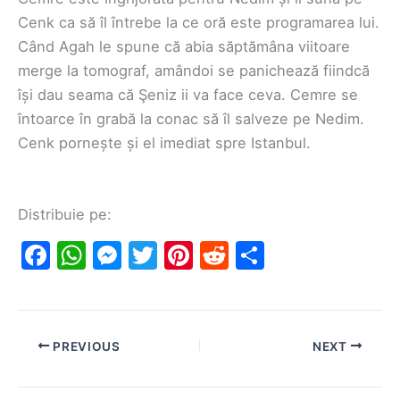
Cenk ca să îl întrebe la ce oră este programarea lui.
Când Agah le spune că abia săptămâna viitoare
merge la tomograf, amândoi se panichează fiindcă
își dau seama că Şeniz ii va face ceva. Cemre se
întoarce în grabă la conac să îl salveze pe Nedim.
Cenk pornește și el imediat spre Istanbul.
Distribuie pe:
F
W
M
T
Pi
R
S
a
h
e
w
nt
e
h
c
at
s
itt
er
d
ar
e
s
s
er
e
di
e
PREVIOUS
NEXT
b
A
e
st
t
o
p
n