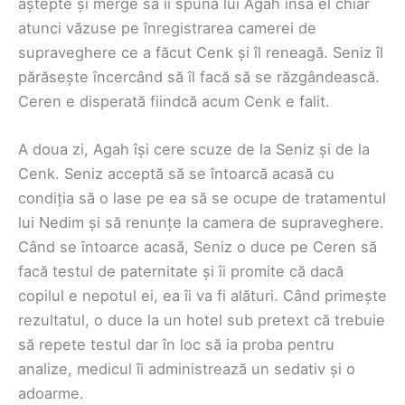
aștepte și merge să îi spună lui Agah însă el chiar
atunci văzuse pe înregistrarea camerei de
supraveghere ce a făcut Cenk și îl reneagă. Seniz îl
părăsește încercând să îl facă să se răzgândească.
Ceren e disperată fiindcă acum Cenk e falit.
A doua zi, Agah își cere scuze de la Seniz și de la
Cenk. Seniz acceptă să se întoarcă acasă cu
condiția să o lase pe ea să se ocupe de tratamentul
lui Nedim și să renunțe la camera de supraveghere.
Când se întoarce acasă, Seniz o duce pe Ceren să
facă testul de paternitate și îi promite că dacă
copilul e nepotul ei, ea îi va fi alături. Când primește
rezultatul, o duce la un hotel sub pretext că trebuie
să repete testul dar în loc să ia proba pentru
analize, medicul îi administrează un sedativ și o
adoarme.