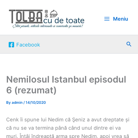
Skip
to
Meniu
content
Sea
Facebook
Nemilosul Istanbul episodul
6 (rezumat)
By
admin
/
14/10/2020
Cenk îi spune lui Nedim că Şeniz a avut dreptate și
că nu se va termina până când unul dintre ei va
muri. Întâi îndreaptă arma spre Nedim, apoi vrea să