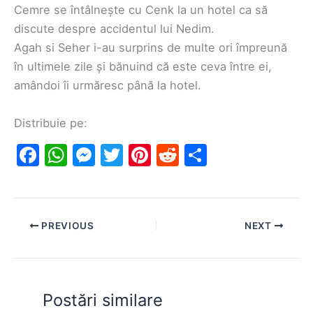
Cemre se întâlnește cu Cenk la un hotel ca să
discute despre accidentul lui Nedim.
Agah si Seher i-au surprins de multe ori împreună
în ultimele zile și bănuind că este ceva între ei,
amândoi îi urmăresc până la hotel.
Distribuie pe:
F
W
M
T
Pi
R
S
a
h
e
w
nt
e
h
c
at
s
itt
er
d
ar
e
s
s
er
e
di
e
PREVIOUS
NEXT
b
A
e
st
t
o
p
n
o
p
g
Postări similare
k
er