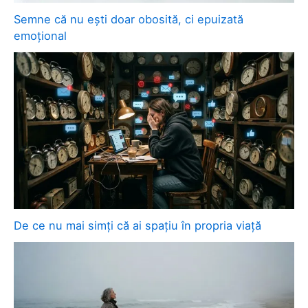
Semne că nu ești doar obosită, ci epuizată
emoțional
De ce nu mai simți că ai spațiu în propria viață