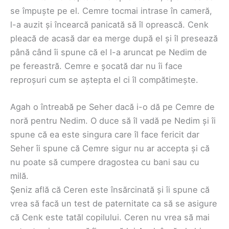
se împuște pe el. Cemre tocmai intrase în cameră,
l-a auzit și încearcă panicată să îl oprească. Cenk
pleacă de acasă dar ea merge după el și îl presează
până când îi spune că el l-a aruncat pe Nedim de
pe fereastră. Cemre e șocată dar nu îi face
reproșuri cum se aștepta el ci îl compătimește.
Agah o întreabă pe Seher dacă i-o dă pe Cemre de
noră pentru Nedim. O duce să îl vadă pe Nedim și îi
spune că ea este singura care îl face fericit dar
Seher îi spune că Cemre sigur nu ar accepta și că
nu poate să cumpere dragostea cu bani sau cu
milă.
Şeniz află că Ceren este însărcinată și îi spune că
vrea să facă un test de paternitate ca să se asigure
că Cenk este tatăl copilului. Ceren nu vrea să mai