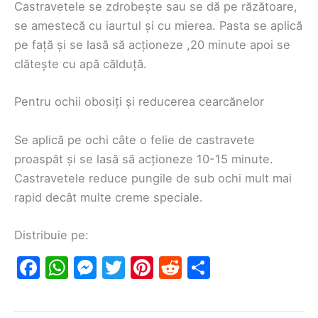
Castravetele se zdrobește sau se dă pe răzătoare,
se amestecă cu iaurtul și cu mierea. Pasta se aplică
pe față și se lasă să acționeze ,20 minute apoi se
clătește cu apă călduță.
Pentru ochii obosiți și reducerea cearcănelor
Se aplică pe ochi câte o felie de castravete
proaspăt și se lasă să acționeze 10-15 minute.
Castravetele reduce pungile de sub ochi mult mai
rapid decât multe creme speciale.
Distribuie pe:
F
W
M
T
Pi
R
S
a
h
e
w
nt
e
h
c
at
s
itt
er
d
ar