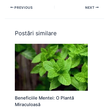
e
s
s
er
e
di
e
PREVIOUS
NEXT
b
A
e
st
t
o
p
n
o
p
g
Postări similare
k
er
Beneficiile Mentei: O Plantă
Miraculoasă