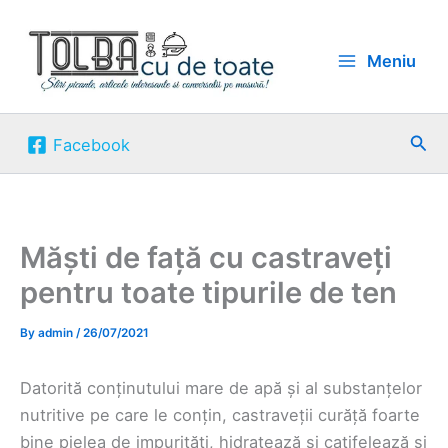
Skip
to
Meniu
content
Sea
Facebook
Măști de față cu castraveți
pentru toate tipurile de ten
By
admin
/
26/07/2021
Datorită conținutului mare de apă și al substanțelor
nutritive pe care le conțin, castraveții curăță foarte
bine pielea de impurități, hidratează și catifelează și