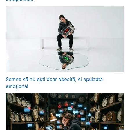
Semne că nu ești doar obosită, ci epuizată
emoțional