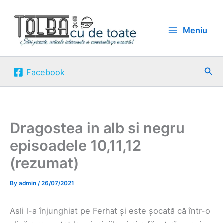
Skip
to
Meniu
content
Sea
Facebook
Dragostea in alb si negru
episoadele 10,11,12
(rezumat)
By
admin
/
26/07/2021
Asli l-a înjunghiat pe Ferhat și este șocată că într-o