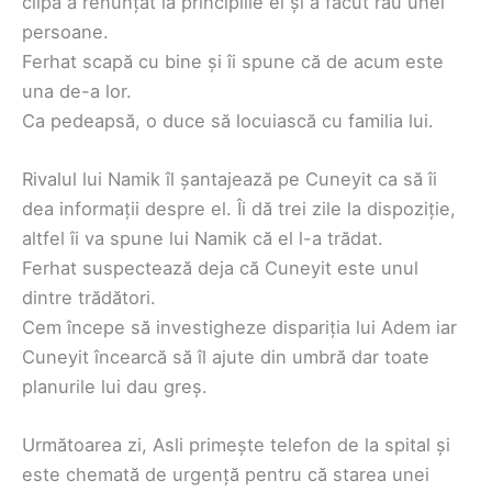
clipă a renunțat la principiile ei și a făcut rău unei
persoane.
Ferhat scapă cu bine și îi spune că de acum este
una de-a lor.
Ca pedeapsă, o duce să locuiască cu familia lui.
Rivalul lui Namik îl șantajează pe Cuneyit ca să îi
dea informații despre el. Îi dă trei zile la dispoziție,
altfel îi va spune lui Namik că el l-a trădat.
Ferhat suspectează deja că Cuneyit este unul
dintre trădători.
Cem începe să investigheze dispariția lui Adem iar
Cuneyit încearcă să îl ajute din umbră dar toate
planurile lui dau greș.
Următoarea zi, Asli primește telefon de la spital și
este chemată de urgență pentru că starea unei