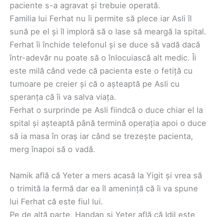
paciente s-a agravat și trebuie operată.
Familia lui Ferhat nu îi permite să plece iar Asli îl
sună pe el și îl imploră să o lase să meargă la spital.
Ferhat îi închide telefonul și se duce să vadă dacă
într-adevăr nu poate să o înlocuiască alt medic. Îi
este milă când vede că pacienta este o fetiță cu
tumoare pe creier și că o așteaptă pe Asli cu
speranța că îi va salva viața.
Ferhat o surprinde pe Asli fiindcă o duce chiar el la
spital și așteaptă până termină operația apoi o duce
să ia masa în oraș iar când se trezește pacienta,
merg înapoi să o vadă.
Namik află că Yeter a mers acasă la Yigit și vrea să
o trimită la fermă dar ea îl amenință că îi va spune
lui Ferhat că este fiul lui.
Pe de altă parte, Handan și Yeter află că Idil este