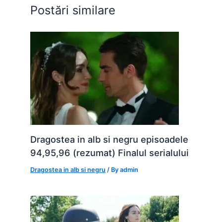
o
p
g
Postări similare
k
er
Dragostea in alb si negru episoadele
94,95,96 (rezumat) Finalul serialului
Dragostea in alb si negru
/ By
admin