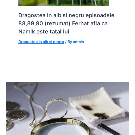
Dragostea in alb si negru episoadele
88,89,90 (rezumat) Ferhat afla ca
Namik este tatal lui
Dragostea in alb si negru
/ By
admin