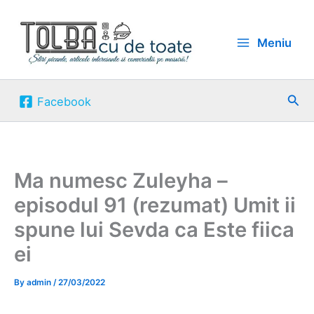
Skip
to
Meniu
content
Sea
Facebook
Ma numesc Zuleyha –
episodul 91 (rezumat) Umit ii
spune lui Sevda ca Este fiica
ei
By
admin
/
27/03/2022