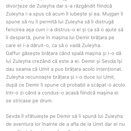
divorțeze de Zuleyha dar s-a răzgândit fiindcă
Zuleyha i-a spus că acum îl iubește și ea. Mujgan îi
spune să nu îi permită lui Zuleyha să îi distrugă
fericirea așa cum i-a distrus-o ei și ca să o ajute să
îi despartă, pune în mașina lui Demir brățara pe
care el i-a dăruit-o, ca să o vadă Zuleyha.
Gaffur găsește brățara când spală mașina și i-o dă
lui Zuleyha crezând că este a ei. Demir și Sevda își
dau seama că Umit a pus brățara acolo intenționat.
Zuleyha recunoaște brățara și i-o duce lui Umit,
după ce Demir îi spune că probabil a scăpat-o acolo
într-o zi când a condus-o acasă fiindcă mașina ei
se stricase pe drum.
Sevda îl sfătuiește pe Demir să îi spună lui Zuleyha
de aventura lor înainte de a afla de la Umit dar el nu