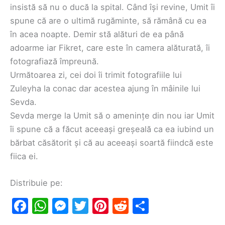
insistă să nu o ducă la spital. Când își revine, Umit îi
spune că are o ultimă rugăminte, să rămână cu ea
în acea noapte. Demir stă alături de ea până
adoarme iar Fikret, care este în camera alăturată, îi
fotografiază împreună.
Următoarea zi, cei doi îi trimit fotografiile lui
Zuleyha la conac dar acestea ajung în mâinile lui
Sevda.
Sevda merge la Umit să o amenințe din nou iar Umit
îi spune că a făcut aceeași greșeală ca ea iubind un
bărbat căsătorit și că au aceeași soartă fiindcă este
fiica ei.
Distribuie pe:
F
W
M
T
Pi
R
S
a
h
e
w
nt
e
h