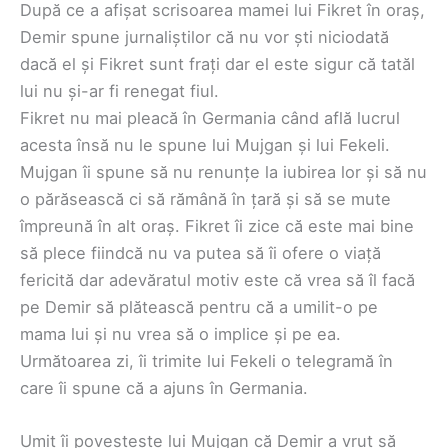
După ce a afișat scrisoarea mamei lui Fikret în oraș,
Demir spune jurnaliștilor că nu vor ști niciodată
dacă el și Fikret sunt frați dar el este sigur că tatăl
lui nu și-ar fi renegat fiul.
Fikret nu mai pleacă în Germania când află lucrul
acesta însă nu le spune lui Mujgan și lui Fekeli.
Mujgan îi spune să nu renunțe la iubirea lor și să nu
o părăsească ci să rămână în țară și să se mute
împreună în alt oraș. Fikret îi zice că este mai bine
să plece fiindcă nu va putea să îi ofere o viață
fericită dar adevăratul motiv este că vrea să îl facă
pe Demir să plătească pentru că a umilit-o pe
mama lui și nu vrea să o implice și pe ea.
Următoarea zi, îi trimite lui Fekeli o telegramă în
care îi spune că a ajuns în Germania.
Umit îi povestește lui Mujgan că Demir a vrut să