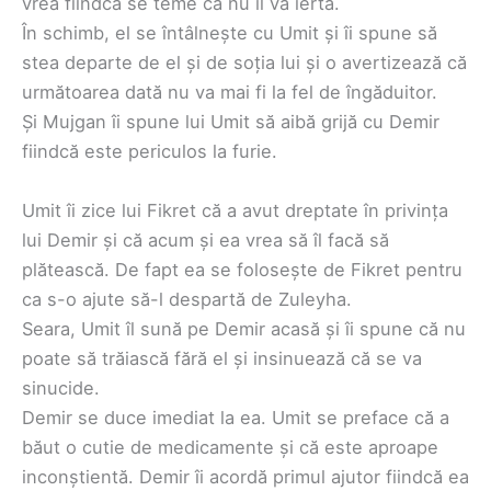
vrea fiindcă se teme că nu îl va ierta.
În schimb, el se întâlnește cu Umit și îi spune să
stea departe de el și de soția lui și o avertizează că
următoarea dată nu va mai fi la fel de îngăduitor.
Și Mujgan îi spune lui Umit să aibă grijă cu Demir
fiindcă este periculos la furie.
Umit îi zice lui Fikret că a avut dreptate în privința
lui Demir și că acum și ea vrea să îl facă să
plătească. De fapt ea se folosește de Fikret pentru
ca s-o ajute să-l despartă de Zuleyha.
Seara, Umit îl sună pe Demir acasă și îi spune că nu
poate să trăiască fără el și insinuează că se va
sinucide.
Demir se duce imediat la ea. Umit se preface că a
băut o cutie de medicamente și că este aproape
inconștientă. Demir îi acordă primul ajutor fiindcă ea