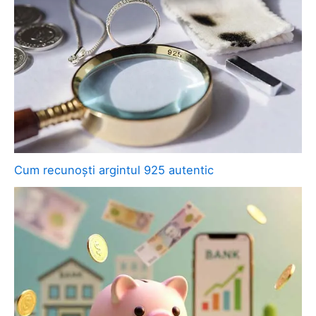
Cum recunoști argintul 925 autentic