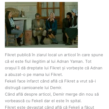
Fikret publică în ziarul local un articol în care spune
că el este fiul ilegitim al lui Adnan Yaman. Tot
orașul îi dă dreptate lui Fikret și vorbește că Adnan
a abuzat-o pe mama lui Fikret.
Fekeli face infarct când află că Fikret a vrut să-i
distrugă camioanele lui Demir.
Când află despre articol, Demir merge din nou să
vorbească cu Fekeli dar el este în spital.
Fikret este devastat când află că Fekeli a făcut