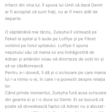
infarct din vina lui. Îi spune lui Umit că dacă Demir
ar fi acceptat că sunt frați, nu ar fi mers atât de
departe.
O săptămână mai târziu, Zuleyha îl vizitează pe
Fekeli la spital și îi aude pe Lutfiye și pe Fikret
vorbind pe holul spitalului. Lutfiye îi spune
nepotului său că mama lui era îndrăgostită de
Adnan și amândoi voiau să divorțeze de soții lor și
să se căsătorească.
Pentru a-i dovedi, îi dă și o scrisoare pe care mama
lui i-a trimis-o ei, în care i-a povestit despre relația
lor.
Când prinde momentul, Zuleyha fură acea scrisoare
din geanta ei și i-o duce lui Demir. El se bucură că
poate să dovedească faptul că Adnan nu a abuzat-