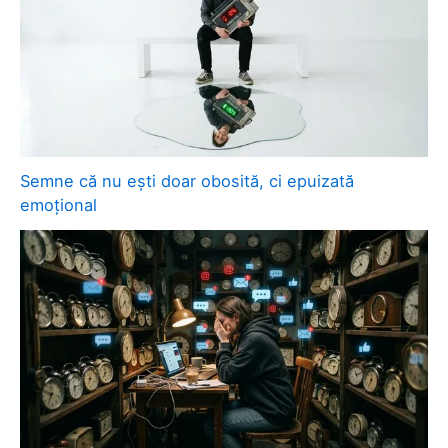
Semne că nu ești doar obosită, ci epuizată
emoțional