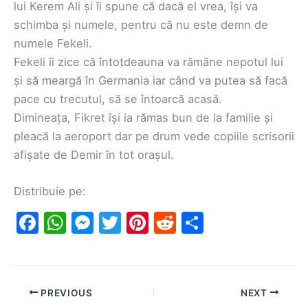
lui Kerem Ali și îi spune că dacă el vrea, își va
schimba și numele, pentru că nu este demn de
numele Fekeli.
Fekeli îi zice că întotdeauna va rămâne nepotul lui
și să meargă în Germania iar când va putea să facă
pace cu trecutul, să se întoarcă acasă.
Dimineața, Fikret își ia rămas bun de la familie și
pleacă la aeroport dar pe drum vede copiile scrisorii
afișate de Demir în tot orașul.
Distribuie pe:
F
W
M
T
Pi
R
S
a
h
e
w
nt
e
h
c
at
s
itt
er
d
ar
e
s
s
er
e
di
e
PREVIOUS
NEXT