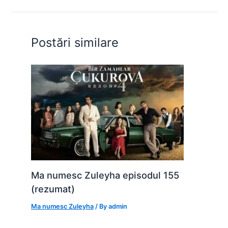
b
A
e
st
t
o
p
n
o
p
g
Postări similare
k
er
Ma numesc Zuleyha episodul 155
(rezumat)
Ma numesc Zuleyha
/ By
admin