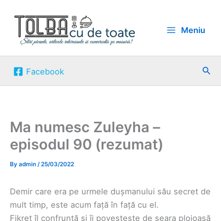
Skip
to
Meniu
content
Sea
Facebook
Ma numesc Zuleyha –
episodul 90 (rezumat)
By
admin
/
25/03/2022
Demir care era pe urmele dușmanului său secret de
mult timp, este acum față în față cu el.
Fikret îl confruntă și îi povestește de seara ploioasă