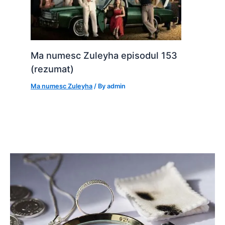
Ma numesc Zuleyha episodul 153
(rezumat)
Ma numesc Zuleyha
/ By
admin