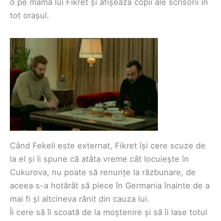
o pe mama lui Fikret și afișează copii ale scrisorii în
tot orașul.
Când Fekeli este externat, Fikret își cere scuze de
la el și îi spune că atâta vreme cât locuiește în
Cukurova, nu poate să renunțe la răzbunare, de
aceea s-a hotărât să plece în Germania înainte de a
mai fi și altcineva rănit din cauza lui.
Îi cere să îl scoată de la moștenire și să îi lase totul