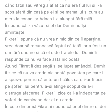
când tatăl său vitreg a aflat că nu era fiul lui și l-a
scos afară din casă pe el și pe mama lui și cum au
mers la conac iar Adnan i-a alungat fără milă.
Îi spune că i-a văzut și el dar Demir nu își
amintește.
Fikret îi spune că nu vrea nimic din ce îi aparține,
vrea doar să recunoască faptul că tatăl lor a fost un
om fără onoare și că el este fratele lui. Demir îi
răspunde că nu va face asta niciodată.
Atunci Fikret îl dezleagă și se luptă amândoi. Demir
îi zice că nu va crede niciodată povestea pe care i-
a spus-o pentru că este un ticălos care i-ar fi ucis
pe șoferii lui pentru a-și atinge scopul de a-i
distruge afacerea. Fikret îi zice că i-a îndepărtat pe
șoferi de camioane dar el nu crede.
În cele din urmă Fikret îi spune că unul dintre ei doi