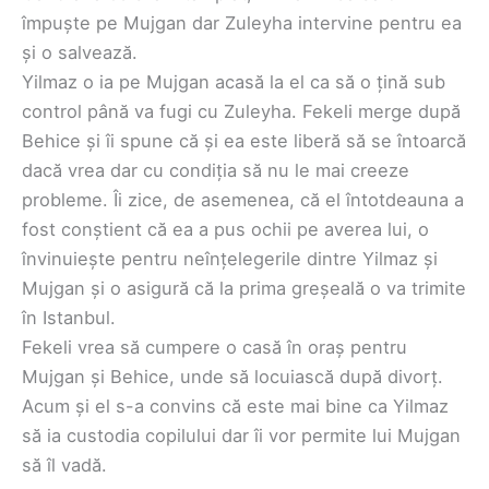
împuște pe Mujgan dar Zuleyha intervine pentru ea
și o salvează.
Yilmaz o ia pe Mujgan acasă la el ca să o țină sub
control până va fugi cu Zuleyha. Fekeli merge după
Behice și îi spune că și ea este liberă să se întoarcă
dacă vrea dar cu condiția să nu le mai creeze
probleme. Îi zice, de asemenea, că el întotdeauna a
fost conștient că ea a pus ochii pe averea lui, o
învinuiește pentru neînțelegerile dintre Yilmaz și
Mujgan și o asigură că la prima greșeală o va trimite
în Istanbul.
Fekeli vrea să cumpere o casă în oraș pentru
Mujgan și Behice, unde să locuiască după divorț.
Acum și el s-a convins că este mai bine ca Yilmaz
să ia custodia copilului dar îi vor permite lui Mujgan
să îl vadă.