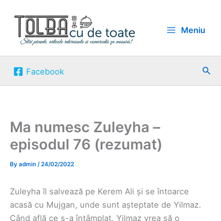
Skip
to
Meniu
content
Sea
Facebook
Ma numesc Zuleyha –
episodul 76 (rezumat)
By
admin
/
24/02/2022
Zuleyha îl salvează pe Kerem Ali și se întoarce
acasă cu Mujgan, unde sunt așteptate de Yilmaz.
Când află ce s-a întâmplat, Yilmaz vrea să o