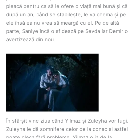
pleacă pentru ca să le ofere o viață mai bună și că
după un an, când se stabilește, le va chema și pe
ele însă ea nu vrea să meargă cu el. Pe de altă
parte, Saniye încă o sfidează pe Sevda iar Demir o
avertizează din nou.
În sfârșit vine ziua când Yilmaz și Zuleyha vor fugi.
Zuleyha le dă somnifere celor de la conac și astfel
poate pleca fără probleme. Yilmaz o ia de la