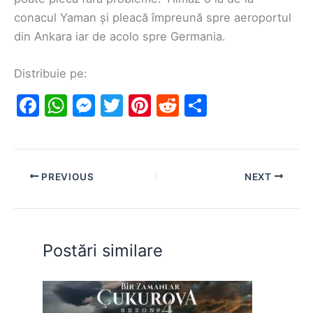
conacul Yaman și pleacă împreună spre aeroportul
din Ankara iar de acolo spre Germania.
Distribuie pe:
F
W
M
T
Pi
R
S
a
h
e
w
nt
e
h
c
at
s
itt
er
d
ar
e
s
s
er
e
di
e
PREVIOUS
NEXT
b
A
e
st
t
o
p
n
o
p
g
Postări similare
k
er