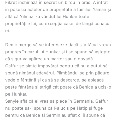
Fikret închiriază în secret un birou în oraș. A intrat
în posesia actelor de proprietate a familiei Yaman și
află că Yilmaz i-a vândut lui Hunkar toate
proprietățile lui, cu excepția casei de lângă conacul
ei.
Demir merge să se intereseze dacă s-a făcut vreun
progres în cazul lui Hunkar și i se spune să aștepte
că sigur va apărea un martor sau o dovadă.
Gaffur se simte împovărat pentru că nu a putut să
spună nimănui adevărul. Plimbându-se prin pădure,
vede o fântână și ca să se descarce, se apleacă
peste fântână și strigă cât poate că Behice a ucis-o
pe Hunkar.
Sanyie află că el vrea să plece în Germania. Gaffur
nu poate să-i spună că l-a ucis pe Hatip și fuge
pentru că Behice și Sermin au aflat ci îi spune că