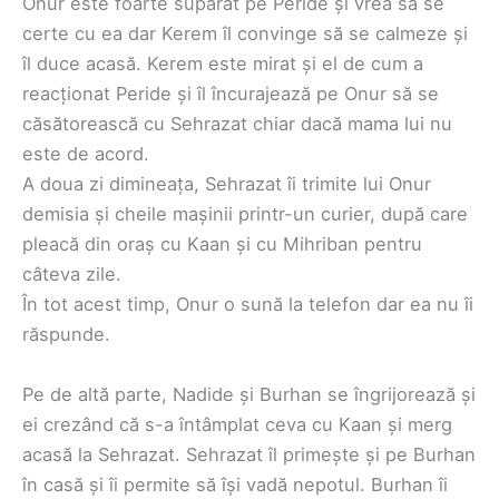
Onur este foarte supărat pe Peride și vrea să se
certe cu ea dar Kerem îl convinge să se calmeze și
îl duce acasă. Kerem este mirat și el de cum a
reacționat Peride și îl încurajează pe Onur să se
căsătorească cu Sehrazat chiar dacă mama lui nu
este de acord.
A doua zi dimineața, Sehrazat îi trimite lui Onur
demisia și cheile mașinii printr-un curier, după care
pleacă din oraș cu Kaan și cu Mihriban pentru
câteva zile.
În tot acest timp, Onur o sună la telefon dar ea nu îi
răspunde.
Pe de altă parte, Nadide și Burhan se îngrijorează și
ei crezând că s-a întâmplat ceva cu Kaan și merg
acasă la Sehrazat. Sehrazat îl primește și pe Burhan
în casă și îi permite să își vadă nepotul. Burhan îi