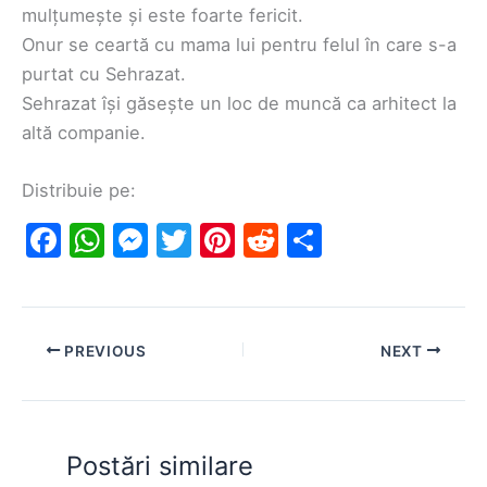
mulțumește și este foarte fericit.
Onur se ceartă cu mama lui pentru felul în care s-a
purtat cu Sehrazat.
Sehrazat își găsește un loc de muncă ca arhitect la
altă companie.
Distribuie pe:
F
W
M
T
Pi
R
S
a
h
e
w
nt
e
h
c
at
s
itt
er
d
ar
e
s
s
er
e
di
e
PREVIOUS
NEXT
b
A
e
st
t
o
p
n
o
p
g
Postări similare
k
er