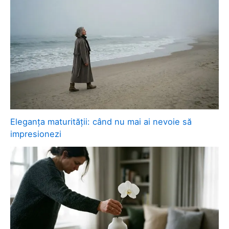
Eleganța maturității: când nu mai ai nevoie să
impresionezi