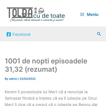
Skip
to
Meniu
content
Sea
Facebook
1001 de nopti episoadele
31,32 (rezumat)
By
admin
/
23/02/2022
Kerem îi povestește lui Mert că a renunțat la
Sehrazat fiindcă a înțeles că ea îl iubește pe Onur.
Mert îi zice că a crezut că o iubește pe Bennu dar