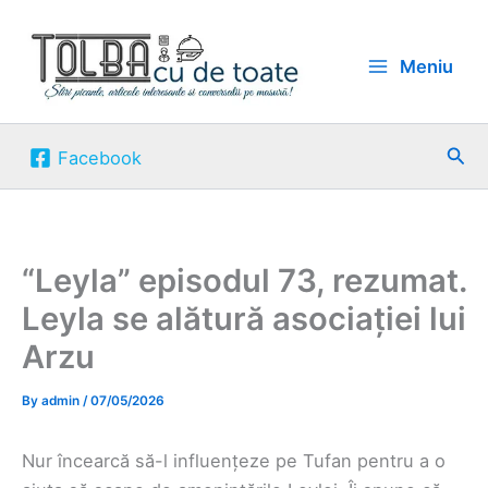
Skip
to
Meniu
content
Sea
Facebook
“Leyla” episodul 73, rezumat.
Leyla se alătură asociației lui
Arzu
By
admin
/
07/05/2026
Nur încearcă să-l influențeze pe Tufan pentru a o