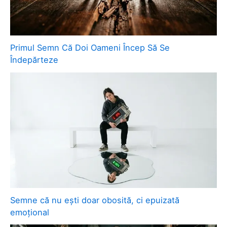
Primul Semn Că Doi Oameni Încep Să Se
Îndepărteze
Semne că nu ești doar obosită, ci epuizată
emoțional