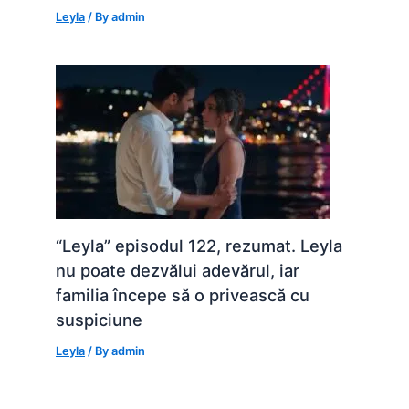
Leyla
/ By
admin
“Leyla” episodul 122, rezumat. Leyla
nu poate dezvălui adevărul, iar
familia începe să o privească cu
suspiciune
Leyla
/ By
admin