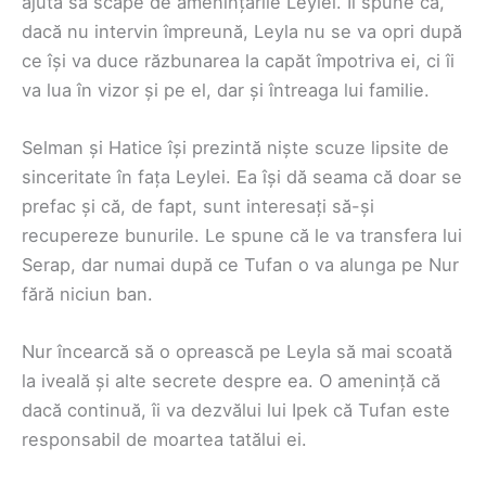
ajuta să scape de amenințările Leylei. Îi spune că,
dacă nu intervin împreună, Leyla nu se va opri după
ce își va duce răzbunarea la capăt împotriva ei, ci îi
va lua în vizor și pe el, dar și întreaga lui familie.
Selman și Hatice își prezintă niște scuze lipsite de
sinceritate în fața Leylei. Ea își dă seama că doar se
prefac și că, de fapt, sunt interesați să-și
recupereze bunurile. Le spune că le va transfera lui
Serap, dar numai după ce Tufan o va alunga pe Nur
fără niciun ban.
Nur încearcă să o oprească pe Leyla să mai scoată
la iveală și alte secrete despre ea. O amenință că
dacă continuă, îi va dezvălui lui Ipek că Tufan este
responsabil de moartea tatălui ei.