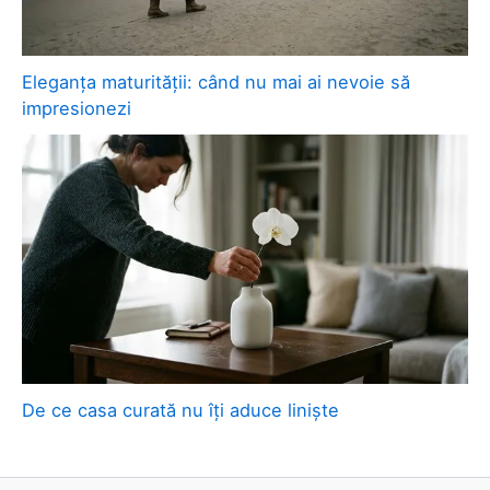
Eleganța maturității: când nu mai ai nevoie să
impresionezi
De ce casa curată nu îți aduce liniște