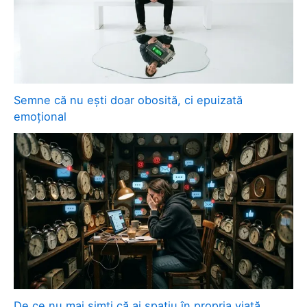
Semne că nu ești doar obosită, ci epuizată
emoțional
De ce nu mai simți că ai spațiu în propria viață