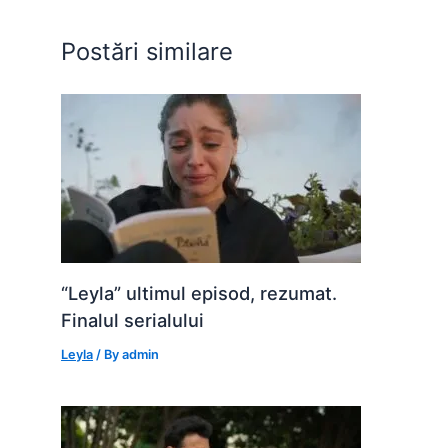
o
p
n
o
p
g
Postări similare
k
er
“Leyla” ultimul episod, rezumat.
Finalul serialului
Leyla
/ By
admin