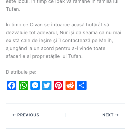
este locul, în timp ce Ipek va rămâne în familia lui
Tufan.
În timp ce Civan se întoarce acasă hotărât să
dezvăluie tot adevărul, Nur își dă seama că nu mai
există cale de ieșire și îl contactează pe Melih,
ajungând la un acord pentru a-i vinde toate
afacerile și proprietățile lui Tufan.
Distribuie pe:
F
W
M
T
Pi
R
S
a
h
e
w
nt
e
h
c
at
s
itt
er
d
ar
e
s
s
er
e
di
e
PREVIOUS
NEXT
b
A
e
st
t