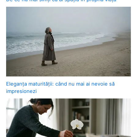
Eleganța maturității: când nu mai ai nevoie să
impresionezi