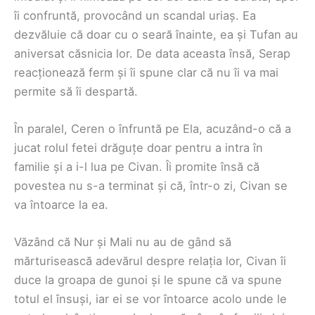
îi confruntă, provocând un scandal uriaș. Ea
dezvăluie că doar cu o seară înainte, ea și Tufan au
aniversat căsnicia lor. De data aceasta însă, Serap
reacționează ferm și îi spune clar că nu îi va mai
permite să îi despartă.
În paralel, Ceren o înfruntă pe Ela, acuzând-o că a
jucat rolul fetei drăguțe doar pentru a intra în
familie și a i-l lua pe Civan. Îi promite însă că
povestea nu s-a terminat și că, într-o zi, Civan se
va întoarce la ea.
Văzând că Nur și Mali nu au de gând să
mărturisească adevărul despre relația lor, Civan îi
duce la groapa de gunoi și le spune că va spune
totul el însuși, iar ei se vor întoarce acolo unde le