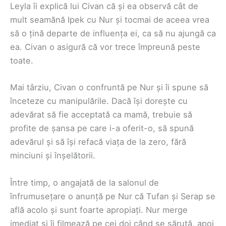
Leyla îi explică lui Civan că și ea observă cât de
mult seamănă Ipek cu Nur și tocmai de aceea vrea
să o țină departe de influența ei, ca să nu ajungă ca
ea. Civan o asigură că vor trece împreună peste
toate.
Mai târziu, Civan o confruntă pe Nur și îi spune să
înceteze cu manipulările. Dacă își dorește cu
adevărat să fie acceptată ca mamă, trebuie să
profite de șansa pe care i-a oferit-o, să spună
adevărul și să își refacă viața de la zero, fără
minciuni și înșelătorii.
Între timp, o angajată de la salonul de
înfrumusețare o anunță pe Nur că Tufan și Serap se
află acolo și sunt foarte apropiați. Nur merge
imediat și îi filmează pe cei doi când se sărută, apoi