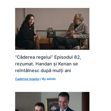
“Căderea regelui” Episodul 82,
rezumat. Handan și Kenan se
reîntâlnesc după mulți ani
Caderea regelui
/ By
admin