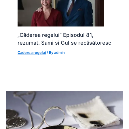
„Căderea regelui” Episodul 81,
rezumat. Sami si Gul se recăsătoresc
Caderea regelui
/ By
admin