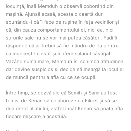
locuință, însă Memduh o observă coborând din
mașină. Ajunsă acasă, acesta o ceartă dur,
spunându-i că îi face de rușine în fața vecinilor și
că, din cauza comportamentului ei, nici ea, nici
surorile sale nu se vor mai putea căsători. Fadi îi
răspunde că ar trebui să fie mândru de ea pentru
că muncește cinstit și îi oferă salariul câștigat.
Văzând suma mare, Memduh își schimbă atitudinea,
dar devine suspicios și decide să meargă la locul ei
de muncă pentru a afla cu ce se ocupă.
Între timp, se dezvăluie că Semih și Sami au fost
trimiși de Kenan să colaboreze cu Fikret și să se
dea drept aliații lui, astfel încât Kenan să poată afla
fiecare mișcare a acestuia.