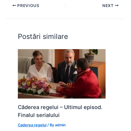
e
s
s
er
e
di
e
PREVIOUS
NEXT
b
A
e
st
t
o
p
n
o
p
g
Postări similare
k
er
Căderea regelui – Ultimul episod.
Finalul serialului
Caderea regelui
/ By
admin