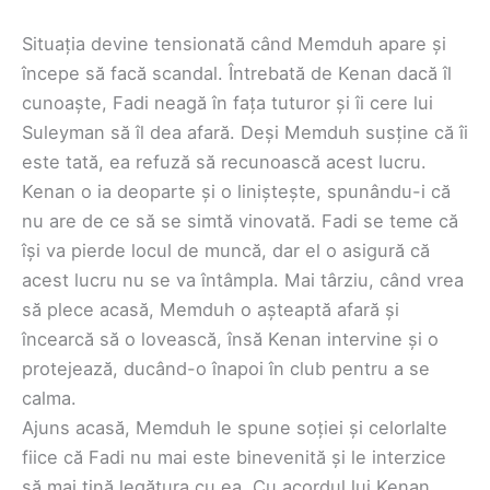
Situația devine tensionată când Memduh apare și
începe să facă scandal. Întrebată de Kenan dacă îl
cunoaște, Fadi neagă în fața tuturor și îi cere lui
Suleyman să îl dea afară. Deși Memduh susține că îi
este tată, ea refuză să recunoască acest lucru.
Kenan o ia deoparte și o liniștește, spunându-i că
nu are de ce să se simtă vinovată. Fadi se teme că
își va pierde locul de muncă, dar el o asigură că
acest lucru nu se va întâmpla. Mai târziu, când vrea
să plece acasă, Memduh o așteaptă afară și
încearcă să o lovească, însă Kenan intervine și o
protejează, ducând-o înapoi în club pentru a se
calma.
Ajuns acasă, Memduh le spune soției și celorlalte
fiice că Fadi nu mai este binevenită și le interzice
să mai țină legătura cu ea. Cu acordul lui Kenan,