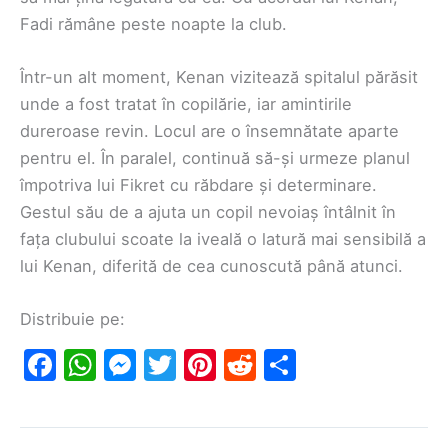
Fadi rămâne peste noapte la club.
Într-un alt moment, Kenan vizitează spitalul părăsit
unde a fost tratat în copilărie, iar amintirile
dureroase revin. Locul are o însemnătate aparte
pentru el. În paralel, continuă să-și urmeze planul
împotriva lui Fikret cu răbdare și determinare.
Gestul său de a ajuta un copil nevoiaș întâlnit în
fața clubului scoate la iveală o latură mai sensibilă a
lui Kenan, diferită de cea cunoscută până atunci.
Distribuie pe:
F
W
M
T
Pi
R
S
a
h
e
w
nt
e
h
c
at
s
itt
er
d
ar