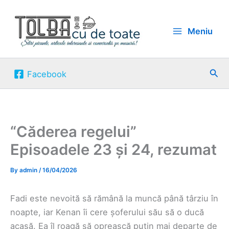
Skip
to
Meniu
content
Sea
Facebook
“Căderea regelui”
Episoadele 23 și 24, rezumat
By
admin
/
16/04/2026
Fadi este nevoită să rămână la muncă până târziu în
noapte, iar Kenan îi cere șoferului său să o ducă
acasă. Ea îl roagă să oprească puțin mai departe de