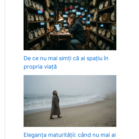
De ce nu mai simți că ai spațiu în
propria viață
Eleganța maturității: când nu mai ai