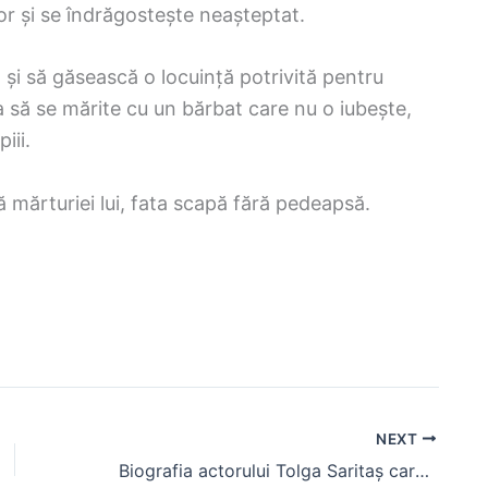
tor și se îndrăgostește neașteptat.
 și să găsească o locuință potrivită pentru
ea să se mărite cu un bărbat care nu o iubește,
iii.
ă mărturiei lui, fata scapă fără pedeapsă.
NEXT
Biografia actorului Tolga Saritaș care îl interpretează pe Prințul Cihangir în serialul istoric Suleyman Magnificul