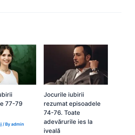
birii
Jocurile iubirii
le 77-79
rezumat episoadele
)
74-76. Toate
adevărurile ies la
i
/ By
admin
iveală