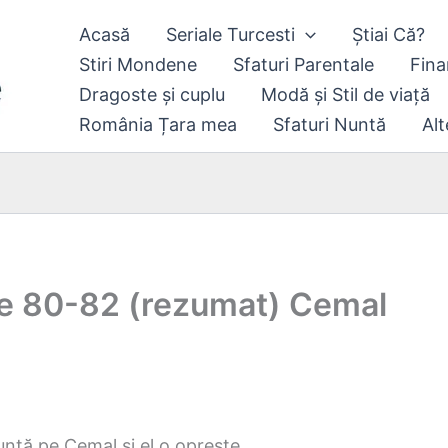
Acasă
Seriale Turcesti
Știai Că?
Stiri Mondene
Sfaturi Parentale
Fina
Dragoste și cuplu
Modă și Stil de viață
România Țara mea
Sfaturi Nuntă
Alt
ele 80-82 (rezumat) Cemal
unță pe Cemal și el o oprește.