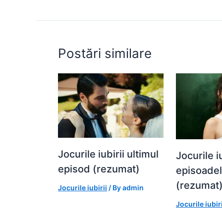
o
p
n
o
p
g
k
er
Postări similare
Jocurile iubirii ultimul
Jocurile iu
episod (rezumat)
episoade
(rezumat
Jocurile iubirii
/ By
admin
Jocurile iubiri