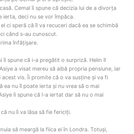
casă. Cemal îi spune că decizia lui de a divorța
e ierta, deci nu se vor împăca.
el ci speră că îl va recuceri dacă ea se schimbă
nci când s-au cunoscut.
rima înfățișare.
i spune că i-a pregătit o surpriză. Helin îl
Asiye a visat mereu să aibă propria pensiune, iar
acest vis. Îi promite că o va susține și va fi
ă ea nu îl poate ierta și nu vrea să o mai
Asiye îi spune că l-a iertat dar să nu o mai
ă nu îi va lăsa să fie fericiți.
uia să meargă la fiica ei în Londra. Totuși,