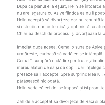
După ce planul ei a eșuat, Helin se întoarce a
nu are legătură cu Asiye fiindcă ea nu îl poat
Helin acceptă să divorțeze dar nu renunță la 
și este din nou puternică și optimistă ca atu
Chiar ea deschide procesul și divorțează la p
Imediat după aceea, Cemal o sună pe Asiye și î
urmărește, curioasă să vadă ce se întâmplă. 
Cemal îi cumpără o clădire pentru a-și împlini 
mereu alături de ea și de copii, dar înțelege c
preseze să îl accepte. Spre surprinderea lui, 
părăsească niciodată.
Helin vede că cei doi se împacă și își promite c
Zahide a acceptat să divorțeze de Raci și plăn