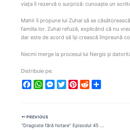
viața îi rezervă o surpriză: cunoaște un scrii
Mahir îi propune lui Zuhal să se căsătorească
familia lor. Zuhal refuză, explicând că nu vr
dar este de acord să își crească împreună cop
Necmi merge la procesul lui Nergis și datorit
Distribuie pe:
F
W
M
T
Pi
R
S
a
h
e
w
nt
e
h
c
at
s
itt
er
d
ar
e
s
s
er
e
di
e
PREVIOUS
b
A
e
st
t
“Dragoste fără hotare” Episodul 45 Rezumat. Zeynep și Halil Ibrahim se întâlnesc