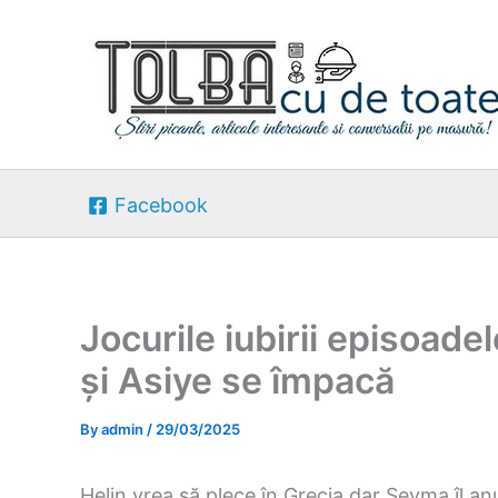
Skip
to
content
Facebook
Jocurile iubirii episoad
și Asiye se împacă
By
admin
/
29/03/2025
Helin vrea să plece în Grecia dar Șeyma îl an