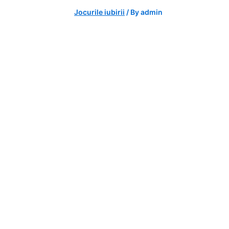
Jocurile iubirii
/ By
admin