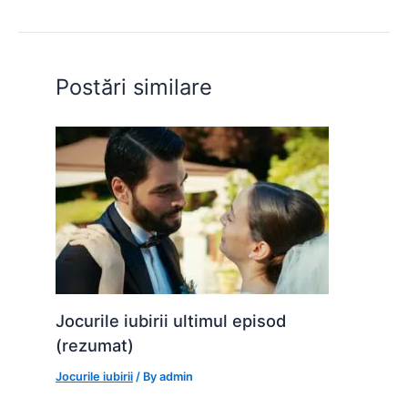
b
A
e
st
t
o
p
n
o
p
g
Postări similare
k
er
Jocurile iubirii ultimul episod
(rezumat)
Jocurile iubirii
/ By
admin