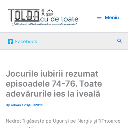
Skip
to
Meniu
content
Sea
Facebook
Jocurile iubirii rezumat
episoadele 74-76. Toate
adevărurile ies la iveală
By
admin
/
23/03/2025
Nedret îi găsește pe Ugur și pe Nergis și îi întoarce