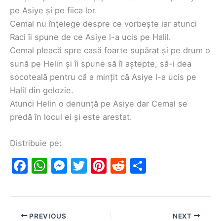
pe Asiye și pe fiica lor.
Cemal nu înțelege despre ce vorbește iar atunci
Raci îi spune de ce Asiye l-a ucis pe Halil.
Cemal pleacă spre casă foarte supărat și pe drum o
sună pe Helin și îi spune să îl aștepte, să-i dea
socoteală pentru că a mințit că Asiye l-a ucis pe
Halil din gelozie.
Atunci Helin o denunță pe Asiye dar Cemal se
predă în locul ei și este arestat.
Distribuie pe:
F
W
M
T
Pi
R
S
a
h
e
w
nt
e
h
c
at
s
itt
er
d
ar
e
s
s
er
e
di
e
PREVIOUS
NEXT