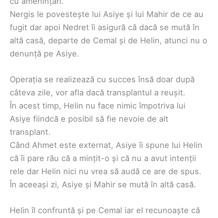
cu amenințări.
Nergis le povestește lui Asiye și lui Mahir de ce au
fugit dar apoi Nedret îi asigură că dacă se mută în
altă casă, departe de Cemal și de Helin, atunci nu o
denunță pe Asiye.
Operația se realizează cu succes însă doar după
câteva zile, vor afla dacă transplantul a reușit.
În acest timp, Helin nu face nimic împotriva lui
Asiye fiindcă e posibil să fie nevoie de alt
transplant.
Când Ahmet este externat, Asiye îi spune lui Helin
că îi pare rău că a mințit-o și că nu a avut intenții
rele dar Helin nici nu vrea să audă ce are de spus.
În aceeași zi, Asiye și Mahir se mută în altă casă.
Helin îl confruntă și pe Cemal iar el recunoaște că