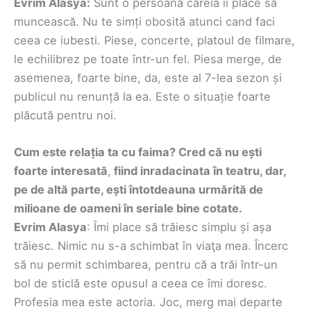
Evrim Alasya:
Sunt o persoană căreia îi place să
muncească. Nu te simți obosită atunci cand faci
ceea ce iubesti. Piese, concerte, platoul de filmare,
le echilibrez pe toate într-un fel. Piesa merge, de
asemenea, foarte bine, da, este al 7-lea sezon și
publicul nu renunță la ea. Este o situație foarte
plăcută pentru noi.
Cum este relația ta cu faima? Cred că nu ești
foarte interesată
,
fiind inradacinata în teatru, dar,
pe de altă parte, ești întotdeauna urmărită de
milioane de oameni în seriale bine cotate.
Evrim Alasya
: Îmi place să trăiesc simplu și așa
trăiesc. Nimic nu s-a schimbat în viaţa mea. Încerc
să nu permit schimbarea, pentru că a trăi într-un
bol de sticlă este opusul a ceea ce îmi doresc.
Profesia mea este actoria. Joc, merg mai departe