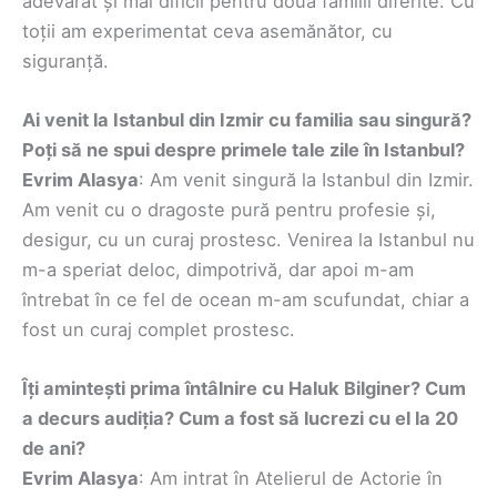
adevărat și mai dificil pentru două familii diferite. Cu
toții am experimentat ceva asemănător, cu
siguranță.
Ai venit la Istanbul din Izmir cu familia sau singură?
Poți să ne spui despre primele tale zile în Istanbul?
Evrim Alasya
: Am venit singură la Istanbul din Izmir.
Am venit cu o dragoste pură pentru profesie și,
desigur, cu un curaj prostesc. Venirea la Istanbul nu
m-a speriat deloc, dimpotrivă, dar apoi m-am
întrebat în ce fel de ocean m-am scufundat, chiar a
fost un curaj complet prostesc.
Îți amintești prima întâlnire cu Haluk Bilginer? Cum
a decurs audiția? Cum a fost să lucrezi cu el la 20
de ani?
Evrim Alasya
: Am intrat în Atelierul de Actorie în