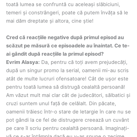
toată lumea se confruntă cu aceleași slăbiciuni,
temeri și constrângeri, poate că putem învăța să le
mai dăm dreptate și altora, cine știe!
Cred că reacțiile negative după primul episod au
scăzut pe măsură ce episoadele au înaintat. Ce te-
ai gândit după reacțiile la primul episod?
Evrim Alasya:
Da, pentru că toți avem prejudecăți,
după un singur promo la serial, oamenii mi-au scris
atât de multe lucruri ofensatoare! Cât de ușor este
pentru toată lumea să distrugă cealaltă persoană!
Am văzut mult mai clar cât de judecători, sălbatici și
cruzi suntem unul față de celălalt. Din păcate,
oamenii trăiesc într-o stare de letargie în care nu se
pot gândi la ce fel de distrugere creează un cuvânt
pe care îl scriu pentru cealaltă persoană. Imaginați-
vă ce s-ar întâmpla dacă eu v-aș spune o zecime