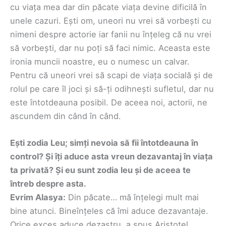
cu viața mea dar din păcate viața devine dificilă în
unele cazuri. Ești om, uneori nu vrei să vorbești cu
nimeni despre actorie iar fanii nu înțeleg că nu vrei
să vorbești, dar nu poți să faci nimic. Aceasta este
ironia muncii noastre, eu o numesc un calvar.
Pentru că uneori vrei să scapi de viața socială și de
rolul pe care îl joci și să-ți odihnești sufletul, dar nu
este întotdeauna posibil. De aceea noi, actorii, ne
ascundem din când în când.
Ești zodia Leu; simți nevoia să fii întotdeauna în
control? Și îți aduce asta vreun dezavantaj în viața
ta privată? Și eu sunt zodia leu și de aceea te
întreb despre asta.
Evrim Alasya:
Din păcate… mă înțelegi mult mai
bine atunci. Bineînțeles că îmi aduce dezavantaje.
Orice exces aduce dezastru, a spus Aristotel.