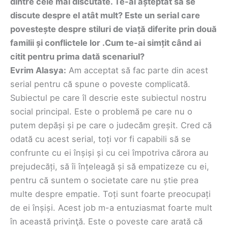
dintre cele mai discutate. Te-ai așteptat să se
discute despre el atât mult? Este un serial care
povestește despre stiluri de viață diferite prin două
familii și conflictele lor .Cum te-ai simțit când ai
citit pentru prima dată scenariul?
Evrim Alasya:
Am acceptat să fac parte din acest
serial pentru că spune o poveste complicată.
Subiectul pe care îl descrie este subiectul nostru
social principal. Este o problemă pe care nu o
putem depăși și pe care o judecăm greșit. Cred că
odată cu acest serial, toți vor fi capabili să se
confrunte cu ei înșiși și cu cei împotriva cărora au
prejudecăți, să îi înțeleagă și să empatizeze cu ei,
pentru că suntem o societate care nu știe prea
multe despre empatie. Toți sunt foarte preocupați
de ei înșiși. Acest job m-a entuziasmat foarte mult
în această privinţă. Este o poveste care arată că