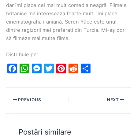
dar îmi place cel mai mult comedia neagră. Filmele
britanice mă interesează foarte mult. Îmi place
cinematografia iraniană. Seren Yüce este unul
dintre regizorii mei preferați din Turcia. Mi-aș dori
să filmeze mai multe filme.
Distribuie pe:
F
W
M
T
Pi
R
S
a
h
e
w
nt
e
h
c
at
s
itt
er
d
ar
e
s
s
er
e
di
e
PREVIOUS
NEXT
b
A
e
st
t
o
p
n
o
p
g
Postări similare
k
er