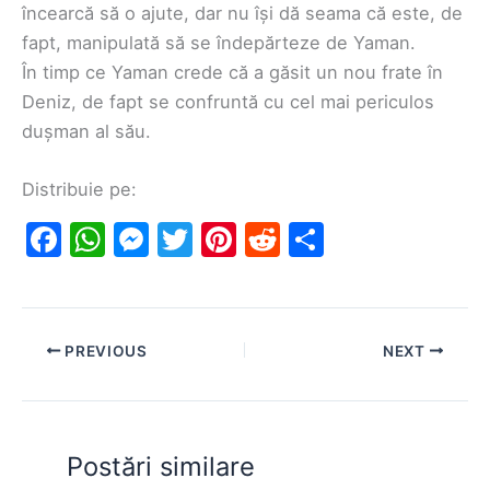
încearcă să o ajute, dar nu își dă seama că este, de
fapt, manipulată să se îndepărteze de Yaman.
În timp ce Yaman crede că a găsit un nou frate în
Deniz, de fapt se confruntă cu cel mai periculos
dușman al său.
Distribuie pe:
F
W
M
T
Pi
R
S
a
h
e
w
nt
e
h
c
at
s
itt
er
d
ar
e
s
s
er
e
di
e
PREVIOUS
NEXT
b
A
e
st
t
o
p
n
o
p
g
Postări similare
k
er