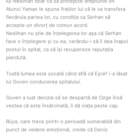
lui Neslihan doar ca să protejeze drepturile lor.
Atunci Yaman le spune fraților lui că le va transfera
fiecăruia partea lor, cu condiția ca Serhan să
accepte un divorț de comun acord.
Neslihan nu știe de înțelegerea lor așa că Serhan
face o înțelegere și cu ea, cerându-i să îi dea înapoi
postul în spital, ca să își recupereze reputația
pierdută.
Toată lumea este șocată când află că Eșref i-a lăsat
lui Guven conducerea spitalului.
Guven a luat decizia să se despartă de Ozge însă
vestea că este însărcinată, îi dă viața peste cap.
Rüya, care trece printr-o perioadă vulnerabilă din
punct de vedere emoțional, crede că Deniz