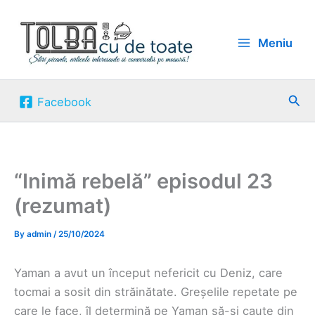
Skip
to
Meniu
content
Sea
Facebook
“Inimă rebelă” episodul 23
(rezumat)
By
admin
/
25/10/2024
Yaman a avut un început nefericit cu Deniz, care
tocmai a sosit din străinătate. Greșelile repetate pe
care le face, îl determină pe Yaman să-și caute din