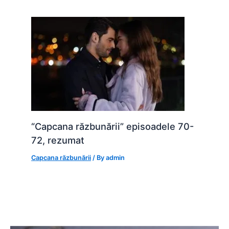
“Capcana răzbunării” episoadele 70-
72, rezumat
Capcana răzbunării
/ By
admin