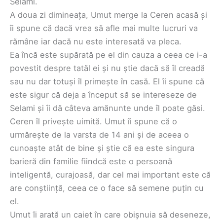
Selami.
A doua zi dimineața, Umut merge la Ceren acasă și
îi spune că dacă vrea să afle mai multe lucruri va
rămâne iar dacă nu este interesată va pleca.
Ea încă este supărată pe el din cauza a ceea ce i-a
povestit despre tatăl ei și nu știe dacă să îl creadă
sau nu dar totuși îl primește în casă. El îi spune că
este sigur că deja a început să se intereseze de
Selami și îi dă câteva amănunte unde îl poate găsi.
Ceren îl privește uimită. Umut îi spune că o
urmărește de la varsta de 14 ani și de aceea o
cunoaște atât de bine și știe că ea este singura
barieră din familie fiindcă este o persoană
inteligentă, curajoasă, dar cel mai important este că
are conștiință, ceea ce o face să semene puțin cu
el.
Umut îi arată un caiet în care obișnuia să deseneze,