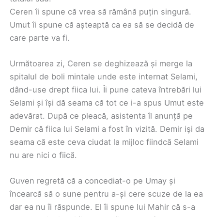
Ceren îi spune că vrea să rămână puțin singură.
Umut îi spune că așteaptă ca ea să se decidă de
care parte va fi.
Următoarea zi, Ceren se deghizează și merge la
spitalul de boli mintale unde este internat Selami,
dând-use drept fiica lui. Îi pune cateva întrebări lui
Selami și își dă seama că tot ce i-a spus Umut este
adevărat. După ce pleacă, asistenta îl anunță pe
Demir că fiica lui Selami a fost în vizită. Demir işi da
seama că este ceva ciudat la mijloc fiindcă Selami
nu are nici o fiică.
Guven regretă că a concediat-o pe Umay și
încearcă să o sune pentru a-și cere scuze de la ea
dar ea nu îi răspunde. El îi spune lui Mahir că s-a