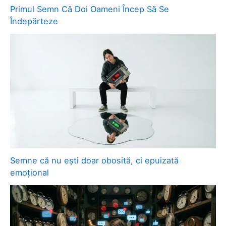
Primul Semn Că Doi Oameni Încep Să Se
Îndepărteze
Semne că nu ești doar obosită, ci epuizată
emoțional