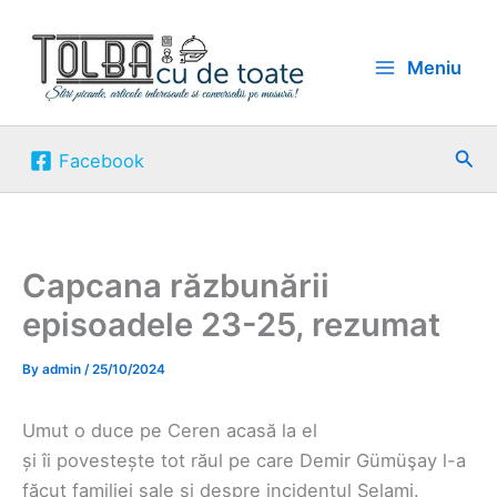
Skip
to
Meniu
content
Sea
Facebook
Capcana răzbunării
episoadele 23-25, rezumat
By
admin
/
25/10/2024
Umut o duce pe Ceren acasă la el
și îi povestește tot răul pe care Demir Gümüşay l-a
făcut familiei sale și despre incidentul Selami.