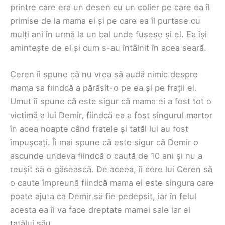
printre care era un desen cu un colier pe care ea îl
primise de la mama ei și pe care ea îl purtase cu
mulți ani în urmă la un bal unde fusese și el. Ea își
amintește de el și cum s-au întâlnit în acea seară.
Ceren îi spune că nu vrea să audă nimic despre
mama sa fiindcă a părăsit-o pe ea și pe frații ei.
Umut îi spune că este sigur că mama ei a fost tot o
victimă a lui Demir, fiindcă ea a fost singurul martor
în acea noapte când fratele și tatăl lui au fost
împușcați. Îi mai spune că este sigur că Demir o
ascunde undeva fiindcă o caută de 10 ani și nu a
reușit să o găsească. De aceea, îi cere lui Ceren să
o caute împreună fiindcă mama ei este singura care
poate ajuta ca Demir să fie pedepsit, iar în felul
acesta ea îi va face dreptate mamei sale iar el
tatălui său.