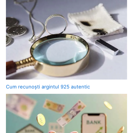
Cum recunoști argintul 925 autentic