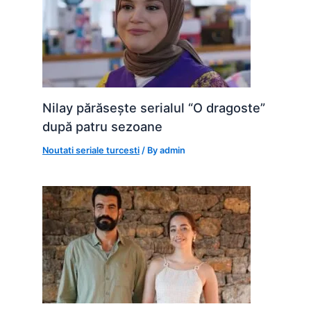
Nilay părăsește serialul “O dragoste”
după patru sezoane
Noutati seriale turcesti
/ By
admin