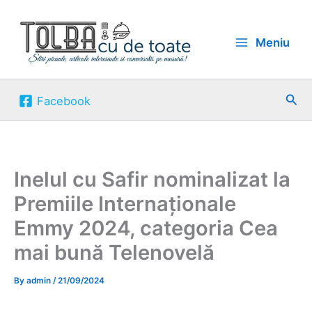
Skip
to
Meniu
content
Sea
Facebook
Inelul cu Safir nominalizat la
Premiile Internaționale
Emmy 2024, categoria Cea
mai bună Telenovelă
By
admin
/
21/09/2024