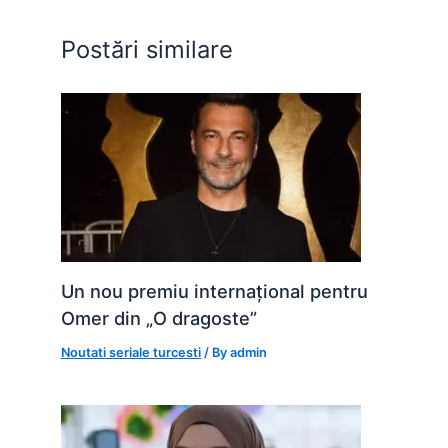
o
p
n
o
p
g
Postări similare
k
er
Un nou premiu internațional pentru
Omer din „O dragoste”
Noutati seriale turcesti
/ By
admin