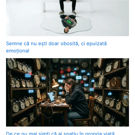
Semne că nu ești doar obosită, ci epuizată
emoțional
De ce nu mai simți că ai spațiu în propria viață