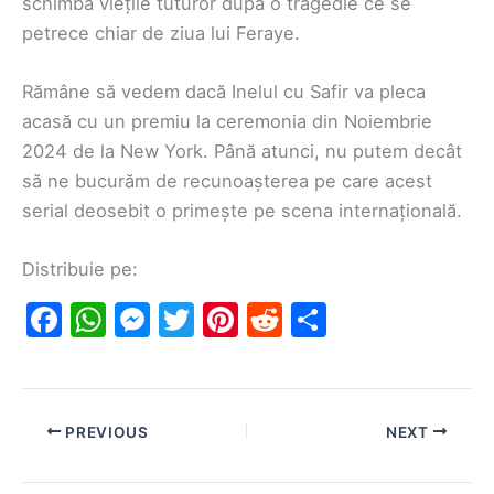
schimbă viețile tuturor după o tragedie ce se
petrece chiar de ziua lui Feraye.
Rămâne să vedem dacă Inelul cu Safir va pleca
acasă cu un premiu la ceremonia din Noiembrie
2024 de la New York. Până atunci, nu putem decât
să ne bucurăm de recunoașterea pe care acest
serial deosebit o primește pe scena internațională.
Distribuie pe:
F
W
M
T
Pi
R
S
a
h
e
w
nt
e
h
c
at
s
itt
er
d
ar
e
s
s
er
e
di
e
PREVIOUS
NEXT
b
A
e
st
t