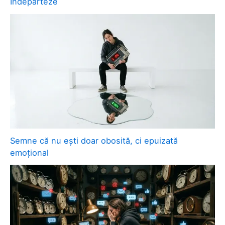
Îndepărteze
Semne că nu ești doar obosită, ci epuizată
emoțional