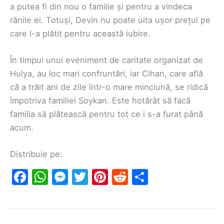
a putea fi din nou o familie și pentru a vindeca
rănile ei. Totuși, Devin nu poate uita ușor prețul pe
care l-a plătit pentru această iubire.
În timpul unui eveniment de caritate organizat de
Hulya, au loc mari confruntări, iar Cihan, care află
că a trăit ani de zile într-o mare minciună, se ridică
împotriva familiei Soykan. Este hotărât să facă
familia să plătească pentru tot ce i s-a furat până
acum.
Distribuie pe:
F
W
M
T
Pi
R
S
a
h
e
w
nt
e
h
c
at
s
itt
er
d
ar