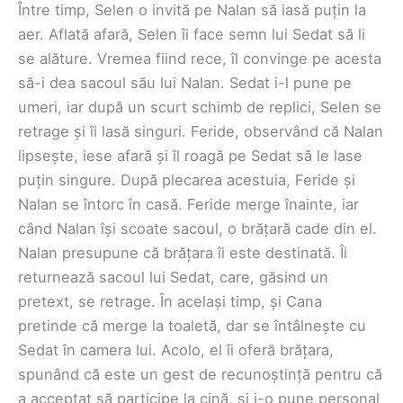
Între timp, Selen o invită pe Nalan să iasă puțin la
aer. Aflată afară, Selen îi face semn lui Sedat să li
se alăture. Vremea fiind rece, îl convinge pe acesta
să-i dea sacoul său lui Nalan. Sedat i-l pune pe
umeri, iar după un scurt schimb de replici, Selen se
retrage și îi lasă singuri. Feride, observând că Nalan
lipsește, iese afară și îl roagă pe Sedat să le lase
puțin singure. După plecarea acestuia, Feride și
Nalan se întorc în casă. Feride merge înainte, iar
când Nalan își scoate sacoul, o brățară cade din el.
Nalan presupune că brățara îi este destinată. Îi
returnează sacoul lui Sedat, care, găsind un
pretext, se retrage. În același timp, și Cana
pretinde că merge la toaletă, dar se întâlnește cu
Sedat în camera lui. Acolo, el îi oferă brățara,
spunând că este un gest de recunoștință pentru că
a acceptat să participe la cină, și i-o pune personal