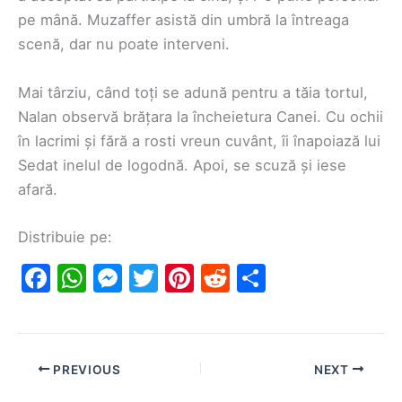
pe mână. Muzaffer asistă din umbră la întreaga
scenă, dar nu poate interveni.
Mai târziu, când toți se adună pentru a tăia tortul,
Nalan observă brățara la încheietura Canei. Cu ochii
în lacrimi și fără a rosti vreun cuvânt, îi înapoiază lui
Sedat inelul de logodnă. Apoi, se scuză și iese
afară.
Distribuie pe:
F
W
M
T
Pi
R
S
a
h
e
w
nt
e
h
c
at
s
itt
er
d
ar
e
s
s
er
e
di
e
PREVIOUS
NEXT
b
A
e
st
t