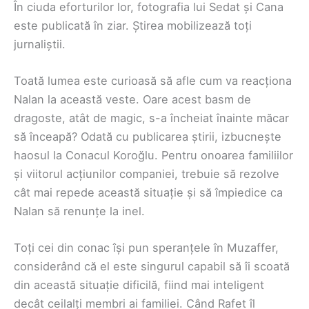
În ciuda eforturilor lor, fotografia lui Sedat și Cana
este publicată în ziar. Știrea mobilizează toți
jurnaliștii.
Toată lumea este curioasă să afle cum va reacționa
Nalan la această veste. Oare acest basm de
dragoste, atât de magic, s-a încheiat înainte măcar
să înceapă? Odată cu publicarea știrii, izbucnește
haosul la Conacul Koroğlu. Pentru onoarea familiilor
și viitorul acțiunilor companiei, trebuie să rezolve
cât mai repede această situație și să împiedice ca
Nalan să renunțe la inel.
Toți cei din conac își pun speranțele în Muzaffer,
considerând că el este singurul capabil să îi scoată
din această situație dificilă, fiind mai inteligent
decât ceilalți membri ai familiei. Când Rafet îl