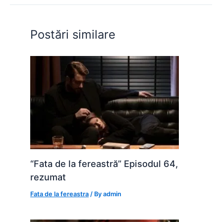
o
p
n
o
p
g
Postări similare
k
er
“Fata de la fereastră” Episodul 64,
rezumat
Fata de la fereastra
/ By
admin