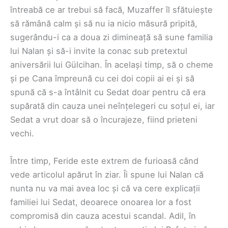
întreabă ce ar trebui să facă, Muzaffer îl sfătuiește
să rămână calm și să nu ia nicio măsură pripită,
sugerându-i ca a doua zi dimineață să sune familia
lui Nalan și să-i invite la conac sub pretextul
aniversării lui Gülcihan. În același timp, să o cheme
și pe Cana împreună cu cei doi copii ai ei și să
spună că s-a întâlnit cu Sedat doar pentru că era
supărată din cauza unei neînțelegeri cu soțul ei, iar
Sedat a vrut doar să o încurajeze, fiind prieteni
vechi.
Între timp, Feride este extrem de furioasă când
vede articolul apărut în ziar. Îi spune lui Nalan că
nunta nu va mai avea loc și că va cere explicații
familiei lui Sedat, deoarece onoarea lor a fost
compromisă din cauza acestui scandal. Adil, în