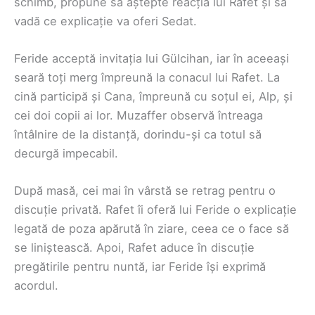
schimb, propune să aștepte reacția lui Rafet și să
vadă ce explicație va oferi Sedat.
Feride acceptă invitația lui Gülcihan, iar în aceeași
seară toți merg împreună la conacul lui Rafet. La
cină participă și Cana, împreună cu soțul ei, Alp, și
cei doi copii ai lor. Muzaffer observă întreaga
întâlnire de la distanță, dorindu-și ca totul să
decurgă impecabil.
După masă, cei mai în vârstă se retrag pentru o
discuție privată. Rafet îi oferă lui Feride o explicație
legată de poza apărută în ziare, ceea ce o face să
se liniștească. Apoi, Rafet aduce în discuție
pregătirile pentru nuntă, iar Feride își exprimă
acordul.