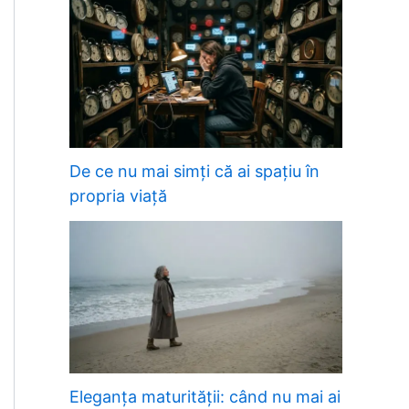
De ce nu mai simți că ai spațiu în
propria viață
Eleganța maturității: când nu mai ai