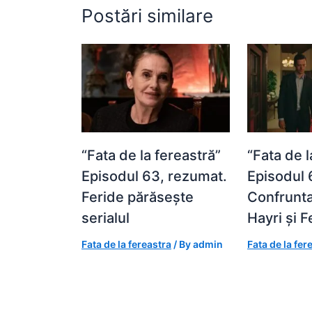
Postări similare
“Fata de la fereastră”
“Fata de l
Episodul 63, rezumat.
Episodul 
Feride părăsește
Confrunta
serialul
Hayri și F
Fata de la fereastra
/ By
admin
Fata de la fer