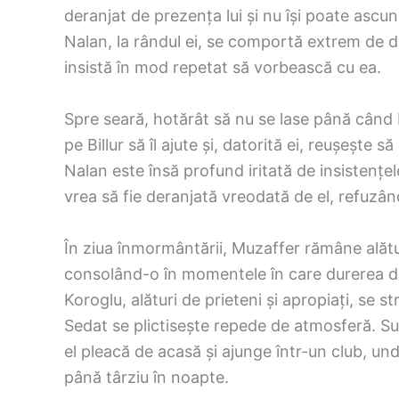
deranjat de prezența lui și nu își poate ascu
Nalan, la rândul ei, se comportă extrem de dis
insistă în mod repetat să vorbească cu ea.
Spre seară, hotărât să nu se lase până când 
pe Billur să îl ajute și, datorită ei, reușește 
Nalan este însă profund iritată de insistențele
vrea să fie deranjată vreodată de el, refuzân
În ziua înmormântării, Muzaffer rămâne alături
consolând-o în momentele în care durerea de
Koroglu, alături de prieteni și apropiați, se
Sedat se plictisește repede de atmosferă. S
el pleacă de acasă și ajunge într-un club, unde
până târziu în noapte.