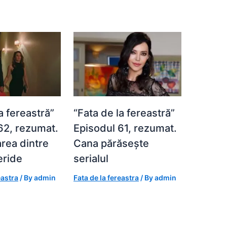
a fereastră”
“Fata de la fereastră”
62, rezumat.
Episodul 61, rezumat.
rea dintre
Cana părăsește
eride
serialul
eastra
/ By
admin
Fata de la fereastra
/ By
admin