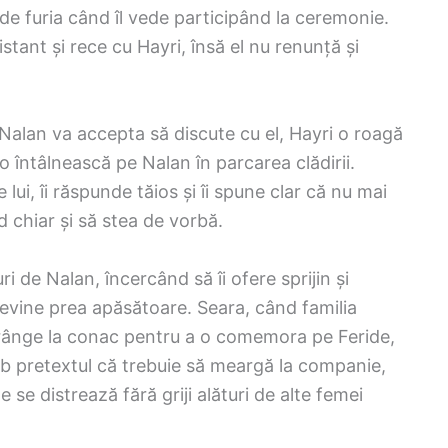
nde furia când îl vede participând la ceremonie.
tant și rece cu Hayri, însă el nu renunță și
Nalan va accepta să discute cu el, Hayri o roagă
să o întâlnească pe Nalan în parcarea clădirii.
 lui, îi răspunde tăios și îi spune clar că nu mai
d chiar și să stea de vorbă.
 de Nalan, încercând să îi ofere sprijin și
vine prea apăsătoare. Seara, când familia
 strânge la conac pentru a o comemora pe Feride,
ub pretextul că trebuie să meargă la companie,
 se distrează fără griji alături de alte femei