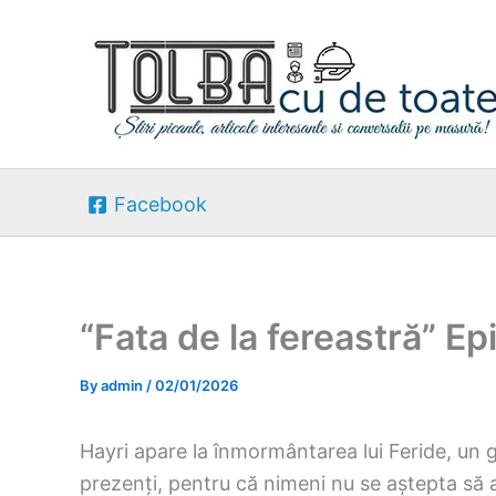
Skip
to
content
Facebook
“Fata de la fereastră” E
By
admin
/
02/01/2026
Hayri apare la înmormântarea lui Feride, un gest
prezenți, pentru că nimeni nu se aștepta să a