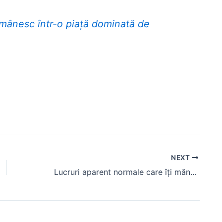
mânesc într-o piață dominată de
NEXT
Lucruri aparent normale care îți mănâncă salariul