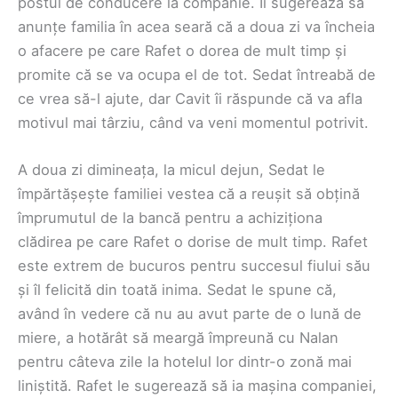
postul de conducere la companie. Îi sugerează să
anunțe familia în acea seară că a doua zi va încheia
o afacere pe care Rafet o dorea de mult timp și
promite că se va ocupa el de tot. Sedat întreabă de
ce vrea să-l ajute, dar Cavit îi răspunde că va afla
motivul mai târziu, când va veni momentul potrivit.
A doua zi dimineața, la micul dejun, Sedat le
împărtășește familiei vestea că a reușit să obțină
împrumutul de la bancă pentru a achiziționa
clădirea pe care Rafet o dorise de mult timp. Rafet
este extrem de bucuros pentru succesul fiului său
și îl felicită din toată inima. Sedat le spune că,
având în vedere că nu au avut parte de o lună de
miere, a hotărât să meargă împreună cu Nalan
pentru câteva zile la hotelul lor dintr-o zonă mai
liniștită. Rafet le sugerează să ia mașina companiei,