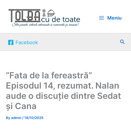
Skip
to
Meniu
content
Sea
Facebook
“Fata de la fereastră”
Episodul 14, rezumat. Nalan
aude o discuție dintre Sedat
și Cana
By
admin
/
18/10/2025