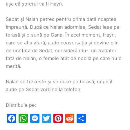
așa că șoferul va fi Hayri.
Sedat și Nalan petrec pentru prima dată noaptea
împreună. După ce Nalan adormise, Sedat iese pe
terasă și o sună pe Cana. În acel moment, Hayri,
care se afla afară, aude conversația și devine plin
de ură față de Sedat, considerându-l un trădător
față de Nalan, o femeie atât de nobilă pe care nu o
merită.
Nalan se trezește și se duce pe terasă, unde îl
aude pe Sedat vorbind la telefon.
Distribuie pe:
F
W
M
T
Pi
R
S
a
h
e
w
nt
e
h