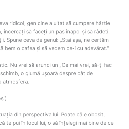
va ridicol, gen cine a uitat să cumpere hârtie
, încercați să faceți un pas înapoi și să râdeți.
ații. Spune ceva de genul: „Stai așa, ne certăm
 să bem o cafea și să vedem ce-i cu adevărat.”
tic. Nu vrei să arunci un „Ce mai vrei, să-ți fac
În schimb, o glumă ușoară despre cât de
a atmosfera.
și)
tuația din perspectiva lui. Poate că e obosit,
ă te pui în locul lui, o să înțelegi mai bine de ce