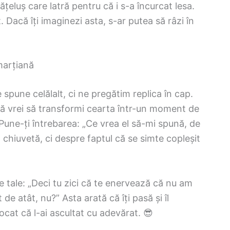
țeluș care latră pentru că i s-a încurcat lesa.
 Dacă îți imaginezi asta, s-ar putea să râzi în
marțiană
pune celălalt, ci ne pregătim replica în cap.
ă vrei să transformi cearta într-un moment de
 Pune-ți întrebarea: „Ce vrea el să-mi spună, de
chiuvetă, ci despre faptul că se simte copleșit
e tale: „Deci tu zici că te enervează că nu am
de atât, nu?” Asta arată că îți pasă și îl
ocat că l-ai ascultat cu adevărat. 😎