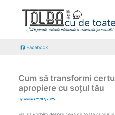
Skip
to
content
Facebook
Cum să transformi certu
apropiere cu soțul tău
By
admin
/
21/07/2025
Hai să vorbim despre ceva ce toate cuplurile