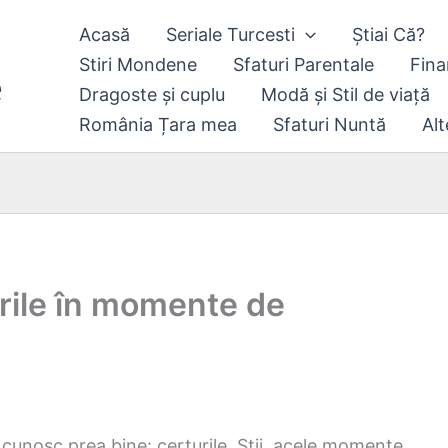
Acasă
Seriale Turcesti
Știai Că?
Stiri Mondene
Sfaturi Parentale
Fina
Dragoste și cuplu
Modă și Stil de viață
România Țara mea
Sfaturi Nuntă
Alt
rile în momente de
 cunosc prea bine: certurile. Știi, acele momente