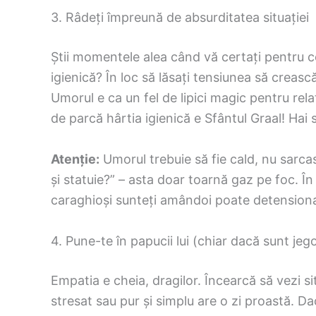
3. Râdeți împreună de absurditatea situației
Știi momentele alea când vă certați pentru ce
igienică? În loc să lăsați tensiunea să crească
Umorul e ca un fel de lipici magic pentru rel
de parcă hârtia igienică e Sfântul Graal! Hai
Atenție:
Umorul trebuie să fie cald, nu sarcas
și statuie?” – asta doar toarnă gaz pe foc. 
caraghioși sunteți amândoi poate detension
4. Pune-te în papucii lui (chiar dacă sunt jego
Empatia e cheia, dragilor. Încearcă să vezi si
stresat sau pur și simplu are o zi proastă. Dac