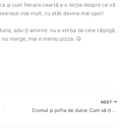
ca și cum fiecare ceartă e o lecție despre ce vă
 exersezi mai mult, cu atât devine mai ușor!
tuna, adu-ți aminte: nu e vorba de cine câștigă,
t nu merge, mai e mereu pizza. 😜
NEXT
Cromul și pofta de dulce: Cum să-ți controlezi poftele