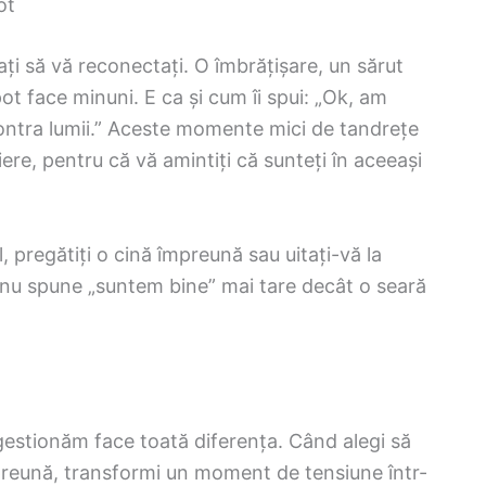
ot
itați să vă reconectați. O îmbrățișare, un sărut
ot face minuni. E ca și cum îi spui: „Ok, am
contra lumii.” Aceste momente mici de tandrețe
e, pentru că vă amintiți că sunteți în aceeași
, pregătiți o cină împreună sau uitați-vă la
ic nu spune „suntem bine” mai tare decât o seară
le gestionăm face toată diferența. Când alegi să
împreună, transformi un moment de tensiune într-