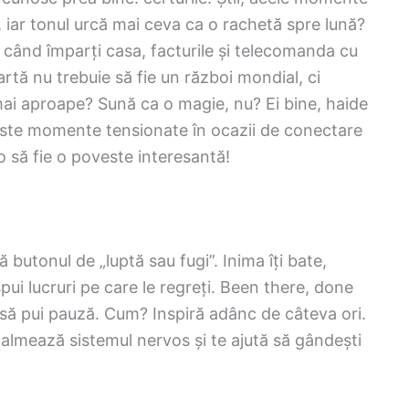
 iar tonul urcă mai ceva ca o rachetă spre lună?
s când împarți casa, facturile și telecomanda cu
rtă nu trebuie să fie un război mondial, ci
i aproape? Sună ca o magie, nu? Ei bine, haide
ste momente tensionate în ocazii de conectare
o să fie o poveste interesantă!
butonul de „luptă sau fugi”. Inima îți bate,
spui lucruri pe care le regreți. Been there, done
 să pui pauză. Cum? Inspiră adânc de câteva ori.
 calmează sistemul nervos și te ajută să gândești