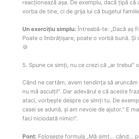
reacționează așa. De exemplu, dacă țipă că ai
vorba de tine, ci de grija lui că bugetul famili
Un exercițiu simplu:
Întreabă-te: „Dacă aș fi
Poate o îmbrățișare, poate o vorbă bună. Și d
🍪
5. Spune ce simți, nu ce crezi că „ar trebui” s
Când ne certăm, avem tendința să aruncăm ac
nu mă asculți!”. Dar adevărul e că aceste fraze
ataci, vorbește despre ce simți tu. De exemp
casei se adună, și am nevoie de ajutor.” E ma
faci niciodată nimic!”.
Pont:
Folosește formula „Mă simt… când… pe