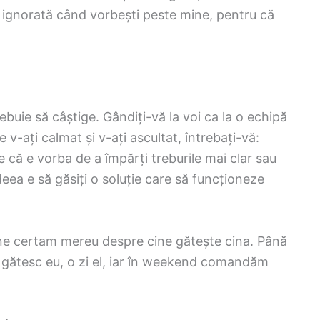
ignorată când vorbești peste mine, pentru că
buie să câștige. Gândiți-vă la voi ca la o echipă
v-ați calmat și v-ați ascultat, întrebați-vă:
 că e vorba de a împărți treburile mai clar sau
deea e să găsiți o soluție care să funcționeze
ne certam mereu despre cine gătește cina. Până
 gătesc eu, o zi el, iar în weekend comandăm