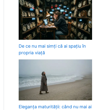
De ce nu mai simți că ai spațiu în
propria viață
Eleganța maturității: când nu mai ai