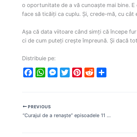
o oportunitate de a vă cunoaște mai bine. E 
face să ticăiți ca cuplu. Și, crede-mă, cu cât
Așa că data viitoare când simți că începe fur
ci de cum puteți crește împreună. Și dacă to
Distribuie pe:
F
W
M
T
Pi
R
S
a
h
e
w
nt
e
h
c
at
s
itt
er
d
ar
e
s
s
er
e
di
e
PREVIOUS
b
A
e
st
t
“Curajul de a renaște” episoadele 11 și 12, rezumat
o
p
n
o
p
g