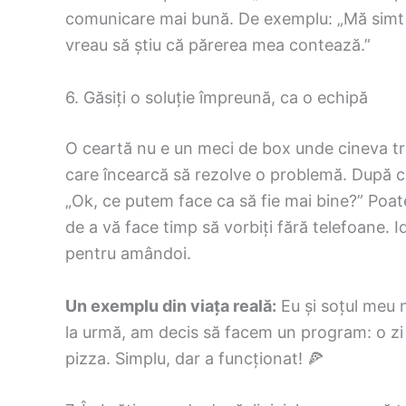
comunicare mai bună. De exemplu: „Mă simt 
vreau să știu că părerea mea contează.”
6. Găsiți o soluție împreună, ca o echipă
O ceartă nu e un meci de box unde cineva tre
care încearcă să rezolve o problemă. După ce 
„Ok, ce putem face ca să fie mai bine?” Poate
de a vă face timp să vorbiți fără telefoane. I
pentru amândoi.
Un exemplu din viața reală:
Eu și soțul meu 
la urmă, am decis să facem un program: o zi
pizza. Simplu, dar a funcționat! 🍕