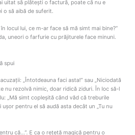
 uitat să plătești o factură, poate că nu e
ei o să aibă de suferit.
 în locul lui, ce m-ar face să mă simt mai bine?”
a, uneori o farfurie cu prăjiturele face minuni.
ă spui
uzații: „Întotdeauna faci asta!” sau „Niciodată
 nu rezolvă nimic, doar ridică ziduri. În loc să-l
lu: „Mă simt copleșită când văd că treburile
i ușor pentru el să audă asta decât un „Tu nu
ntru că…”. E ca o rețetă magică pentru o