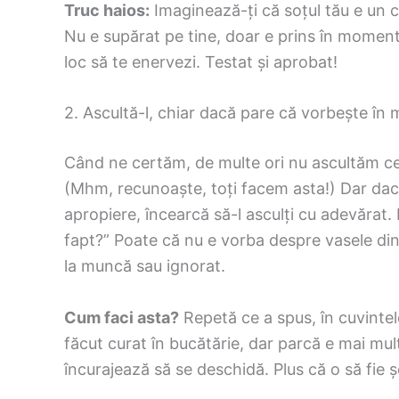
Truc haios:
Imaginează-ți că soțul tău e un că
Nu e supărat pe tine, doar e prins în moment.
loc să te enervezi. Testat și aprobat!
2. Ascultă-l, chiar dacă pare că vorbește în 
Când ne certăm, de multe ori nu ascultăm ce s
(Mhm, recunoaște, toți facem asta!) Dar dac
apropiere, încearcă să-l asculți cu adevărat.
fapt?” Poate că nu e vorba despre vasele din 
la muncă sau ignorat.
Cum faci asta?
Repetă ce a spus, în cuvintel
făcut curat în bucătărie, dar parcă e mai mult 
încurajează să se deschidă. Plus că o să fie ș