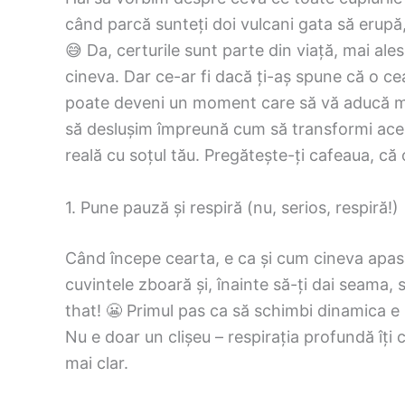
când parcă sunteți doi vulcani gata să erupă,
😅 Da, certurile sunt parte din viață, mai ale
cineva. Dar ce-ar fi dacă ți-aș spune că o cea
poate deveni un moment care să vă aducă ma
să deslușim împreună cum să transformi ace
reală cu soțul tău. Pregătește-ți cafeaua, că 
1. Pune pauză și respiră (nu, serios, respiră!)
Când începe cearta, e ca și cum cineva apasă 
cuvintele zboară și, înainte să-ți dai seama, 
that! 😬 Primul pas ca să schimbi dinamica e
Nu e doar un clișeu – respirația profundă îți
mai clar.