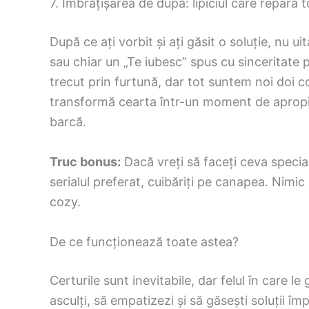
7. Îmbrățișarea de după: lipiciul care repară t
După ce ați vorbit și ați găsit o soluție, nu u
sau chiar un „Te iubesc” spus cu sinceritate p
trecut prin furtună, dar tot suntem noi doi 
transformă cearta într-un moment de apropier
barcă.
Truc bonus:
Dacă vreți să faceți ceva special
serialul preferat, cuibăriți pe canapea. Nim
cozy.
De ce funcționează toate astea?
Certurile sunt inevitabile, dar felul în care 
asculți, să empatizezi și să găsești soluții 