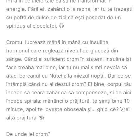
intră în celulele tale ca să fie transformat în
energie. Fără el, zahărul o ia razna, iar tu te trezești
cu poftă de dulce de zici că ești posedat de un
spiriduș al ciocolatei. 😈
Cromul lucrează mână în mână cu insulina,
hormonul care reglează nivelul de glucoză din
sânge. Când ai suficient crom în sistem, insulina își
face treaba mai bine, iar tu nu mai simți nevoia să
ataci borcanul cu Nutella la miezul nopții. Dar ce se
întâmplă când nu ai destul crom? Ei bine, corpul tău
începe să ceară zahăr ca să compenseze, și de aici
începe spirala: mănânci o prăjitură, te simți bine 10
minute, apoi te lovește oboseala și… ghici ce? Vrei
altă prăjitură. 🙈
De unde iei crom?