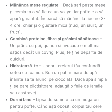
Mănâncă mese regulate
– Dacă sari peste mese,
glicemia ta o să fie ca un yo-yo, iar poftele o să
apară garantat. Încearcă să mănânci la fiecare 3-
4 ore, chiar și o gustare mică (nuci, un iaurt, un
fruct).
Combină proteine, fibre și grăsimi sănătoase
–
Un prânz cu pui, quinoa și avocado e mult mai
sățios decât un covrig. Plus, te ține departe de
dulciuri.
Hidratează-te
– Uneori, creierul tău confundă
setea cu foamea. Bea un pahar mare de apă
înainte să te arunci pe ciocolată. Dacă apa simplă
ți se pare plictisitoare, adaugă o felie de lămâie
sau castraveți.
Dormi bine
– Lipsa de somn e ca un megafon
pentru pofte. Când ești obosit, corpul tău cere