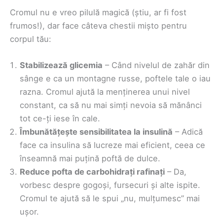
Cromul nu e vreo pilulă magică (știu, ar fi fost
frumos!), dar face câteva chestii mișto pentru
corpul tău:
Stabilizează glicemia
– Când nivelul de zahăr din
sânge e ca un montagne russe, poftele tale o iau
razna. Cromul ajută la menținerea unui nivel
constant, ca să nu mai simți nevoia să mănânci
tot ce-ți iese în cale.
Îmbunătățește sensibilitatea la insulină
– Adică
face ca insulina să lucreze mai eficient, ceea ce
înseamnă mai puțină poftă de dulce.
Reduce pofta de carbohidrați rafinați
– Da,
vorbesc despre gogoși, fursecuri și alte ispite.
Cromul te ajută să le spui „nu, mulțumesc” mai
ușor.