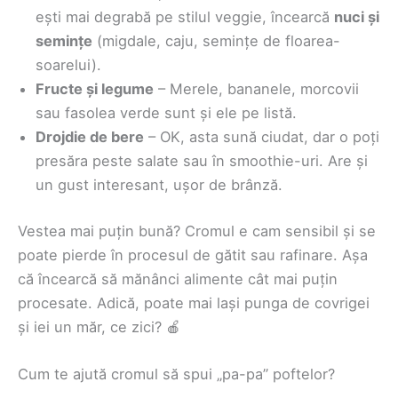
ești mai degrabă pe stilul veggie, încearcă
nuci și
semințe
(migdale, caju, semințe de floarea-
soarelui).
Fructe și legume
– Merele, bananele, morcovii
sau fasolea verde sunt și ele pe listă.
Drojdie de bere
– OK, asta sună ciudat, dar o poți
presăra peste salate sau în smoothie-uri. Are și
un gust interesant, ușor de brânză.
Vestea mai puțin bună? Cromul e cam sensibil și se
poate pierde în procesul de gătit sau rafinare. Așa
că încearcă să mănânci alimente cât mai puțin
procesate. Adică, poate mai lași punga de covrigei
și iei un măr, ce zici? 🍎
Cum te ajută cromul să spui „pa-pa” poftelor?