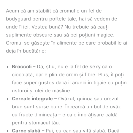
Acum că am stabilit că cromul e un fel de
bodyguard pentru poftele tale, hai să vedem de
unde îl iei. Vestea bună? Nu trebuie să cauți
suplimente obscure sau să bei poțiuni magice.
Cromul se găsește în alimente pe care probabil le ai
deja în bucătărie:
Broccoli
– Da, știu, nu e la fel de sexy ca o
ciocolată, dar e plin de crom și fibre. Plus, îl poți
face super gustos dacă îl arunci în tigaie cu puțin
usturoi și ulei de măsline.
Cereale integrale
– Ovăzul, quinoa sau orezul
brun sunt surse bune. Încearcă un bol de ovăz
cu fructe dimineața – e ca o îmbrățișare caldă
pentru stomacul tău.
Carne slabă
– Pui, curcan sau vită slabă. Dacă