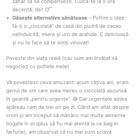
zahăr ca să compenseze. Culcă-te la o oră
decentă, da? 😴
Găsește alternative sănătoase
– Poftim o idee:
fă-ți o „ciocolată” de casă din pudră de cacao
neîndulcită, miere și unt de arahide. E delicioasă
și nu te face să te simți vinovat!
Poveste din viața reală (sau cum am învățat să
negociez cu poftele mele)
Vă povestesc ceva amuzant: acum câțiva ani, eram
genul de om care avea mereu o ciocolată ascunsă
în geantă „pentru urgențe”. 😅 Dar urgențele astea
apăreau cam de trei ori pe zi. Când am aflat despre
crom și am început să mănânc mai multe alimente
bogate în el (plus să fiu mai atentă la ce bag în
farfurie), am observat că nu mai sunt sclava