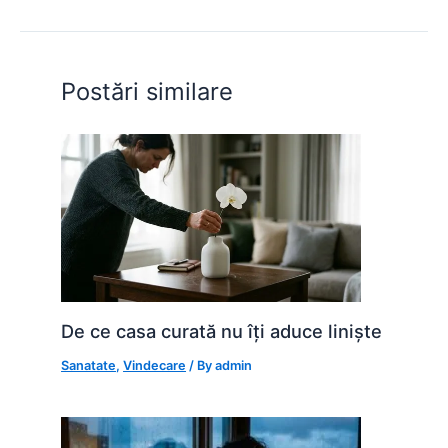
b
A
e
st
t
o
p
n
o
p
g
Postări similare
k
er
De ce casa curată nu îți aduce liniște
Sanatate
,
Vindecare
/ By
admin