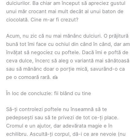
dulciurilor. Ba chiar am început să apreciez gustul
unui măr crocant mai mult decât al unui baton de
ciocolată. Cine m-ar fi crezut?
Acum, nu zic că nu mai mănânc dulciuri. O prăjitură
bună tot îmi face cu ochiul din când în când, dar am
învățat să negociez cu poftele. Dacă îmi e poftă de
ceva dulce, încerc să aleg o variantă mai sănătoasă
sau să mănânc doar o porție mică, savurând-o ca
pe o comoară rară. 🍰
În loc de concluzie: fii blând cu tine
Să-ți controlezi poftele nu înseamnă să te
pedepsești sau să te privezi de tot ce-ți place.
Cromul e un ajutor, dar adevărata magie e în
echilibru. Ascultă-ți corpul, dă-i ce are nevoie (nu