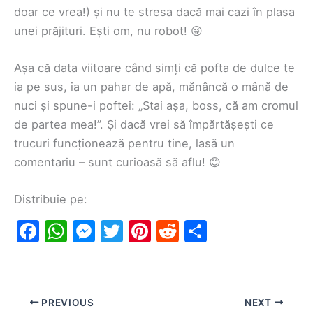
doar ce vrea!) și nu te stresa dacă mai cazi în plasa
unei prăjituri. Ești om, nu robot! 😜
Așa că data viitoare când simți că pofta de dulce te
ia pe sus, ia un pahar de apă, mănâncă o mână de
nuci și spune-i poftei: „Stai așa, boss, că am cromul
de partea mea!”. Și dacă vrei să împărtășești ce
trucuri funcționează pentru tine, lasă un
comentariu – sunt curioasă să aflu! 😊
Distribuie pe:
F
W
M
T
Pi
R
S
a
h
e
w
nt
e
h
c
at
s
itt
er
d
ar
e
s
s
er
e
di
e
PREVIOUS
NEXT