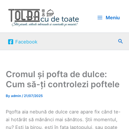
Skip
to
Meniu
content
Sea
Facebook
Cromul și pofta de dulce:
Cum să-ți controlezi poftele
By
admin
/
21/07/2025
Pqofta aia nebună de dulce care apare fix când te-
ai hotărât să mănânci mai sănătos. Știi momentul,
nu? Ești la birou, ești în fața laptopului, sau poate