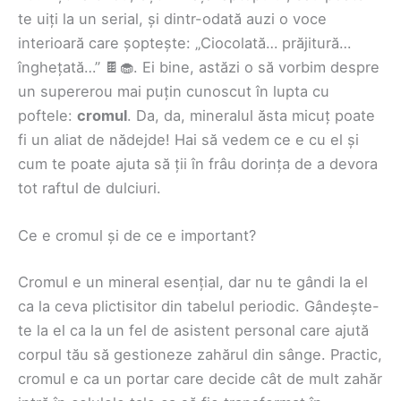
te uiți la un serial, și dintr-odată auzi o voce
interioară care șoptește: „Ciocolată… prăjitură…
înghețată…” 🍫🧁. Ei bine, astăzi o să vorbim despre
un supererou mai puțin cunoscut în lupta cu
poftele:
cromul
. Da, da, mineralul ăsta micuț poate
fi un aliat de nădejde! Hai să vedem ce e cu el și
cum te poate ajuta să ții în frâu dorința de a devora
tot raftul de dulciuri.
Ce e cromul și de ce e important?
Cromul e un mineral esențial, dar nu te gândi la el
ca la ceva plictisitor din tabelul periodic. Gândește-
te la el ca la un fel de asistent personal care ajută
corpul tău să gestioneze zahărul din sânge. Practic,
cromul e ca un portar care decide cât de mult zahăr