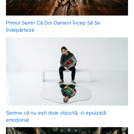
Primul Semn Că Doi Oameni Încep Să Se
Îndepărteze
Semne că nu ești doar obosită, ci epuizată
emoțional