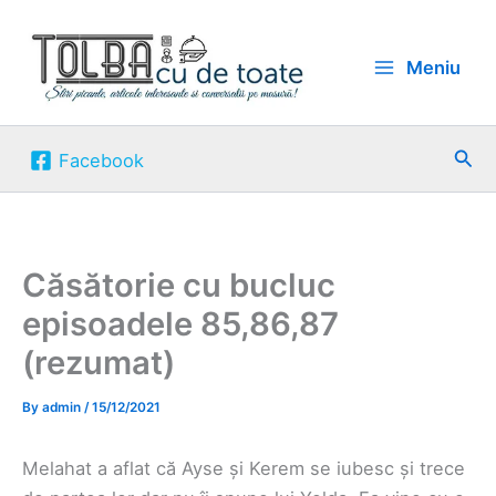
Skip
to
Meniu
content
Sea
Facebook
Căsătorie cu bucluc
episoadele 85,86,87
(rezumat)
By
admin
/
15/12/2021
Melahat a aflat că Ayse și Kerem se iubesc și trece