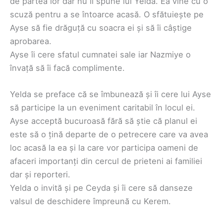
de partea lor dar nu îi spune lui Yelda. Ea vine cu o
scuză pentru a se întoarce acasă. O sfătuiește pe
Ayse să fie drăguță cu soacra ei și să îi câștige
aprobarea.
Ayse îi cere sfatul cumnatei sale iar Nazmiye o
învață să îi facă complimente.
Yelda se preface că se îmbunează și îi cere lui Ayse
să participe la un eveniment caritabil în locul ei.
Ayse acceptă bucuroasă fără să știe că planul ei
este să o țină departe de o petrecere care va avea
loc acasă la ea și la care vor participa oameni de
afaceri importanți din cercul de prieteni ai familiei
dar și reporteri.
Yelda o invită și pe Ceyda și îi cere să danseze
valsul de deschidere împreună cu Kerem.