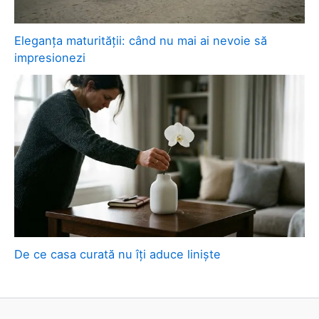
Eleganța maturității: când nu mai ai nevoie să
impresionezi
De ce casa curată nu îți aduce liniște