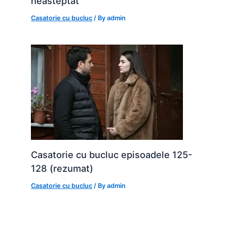
neasteptat
Casatorie cu bucluc
/ By
admin
Casatorie cu bucluc episoadele 125-
128 (rezumat)
Casatorie cu bucluc
/ By
admin