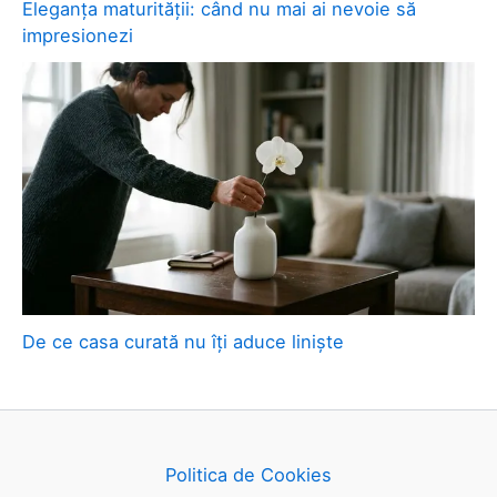
Eleganța maturității: când nu mai ai nevoie să
impresionezi
De ce casa curată nu îți aduce liniște
Politica de Cookies