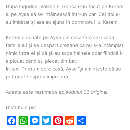
După logodnă, Volkan și Gonca i-au făcut pe Kerem
și pe Ayse să se întâlnească într-un bar. Cei doi s-
au îmbătat și așa au ajuns în dormitorul lui Kerem.
Kerem o scoate pe Ayse din casă fără să-i vadă
familia lui și se despart crezând că nu s-a întâmplat
nimic între ei și că și-au scos hainele doar fiindcă i-
a plouat când au plecat din bar.
În taxi, în drum spre casă, Ayse își amintește că au
petrecut noaptea împreună.
Acesta este rezumatul episodului 36 original.
Distribuie pe:
F
W
M
T
Pi
R
S
a
h
e
w
nt
e
h