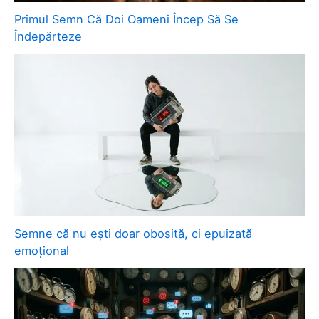
Primul Semn Că Doi Oameni Încep Să Se
Îndepărteze
Semne că nu ești doar obosită, ci epuizată
emoțional