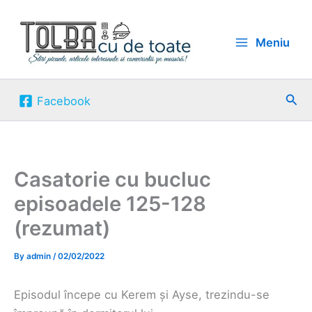
Skip
to
Meniu
content
Sea
Facebook
Casatorie cu bucluc
episoadele 125-128
(rezumat)
By
admin
/
02/02/2022
Episodul începe cu Kerem și Ayse, trezindu-se