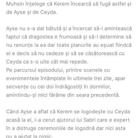
Muhsin înțelege că Kerem încearcă să fugă astfel și
de Ayse și de Ceyda.
Ayse nu s-a dat bătută și a încercat să-i amintească
faptul că dragostea e frumoasă și să-l determine să
nu renunțe la ea dar toate planurile au eșuat fiindcă
el e decis să nu cedeze și să se căsătorească cu
Ceyda ca s-o uite cât mai repede.
Pe parcursul episodului, printre scenele cu
evenimentele întâmplate în ultimele trei zile, apar
secvențe cu cei doi îndrăgostiți în dormitor,
amintindu-și mici fărâme din seara precedentă.
Când Ayse a aflat că Kerem se logodește cu Ceyda
acasă la el, i-a cerut ajutorul lui Sabri care e expert
în a distruge ceremoniile de logodnă dar nici asta
nu a ajutat la nimic.