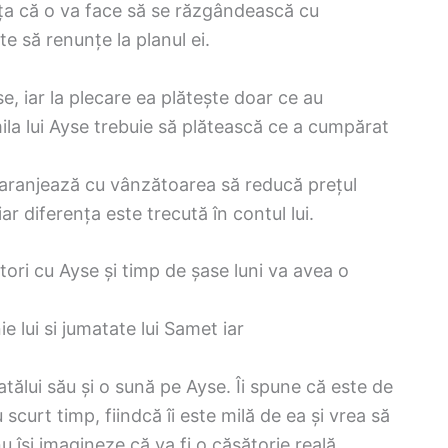
nța că o va face să se răzgândească cu
e să renunțe la planul ei.
, iar la plecare ea plătește doar ce au
mila lui Ayse trebuie să plătească ce a cumpărat
aranjează cu vânzătoarea să reducă prețul
iar diferența este trecută în contul lui.
ori cu Ayse și timp de șase luni va avea o
 lui si jumatate lui Samet iar
ălui său și o sună pe Ayse. Îi spune că este de
scurt timp, fiindcă îi este milă de ea și vrea să
u își imagineze că va fi o căsătorie reală.