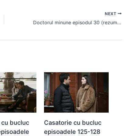
NEXT
Doctorul minune episodul 30 (rezumat) Adil are tumoare pe creier
 cu bucluc
Casatorie cu bucluc
episoadele
episoadele 125-128