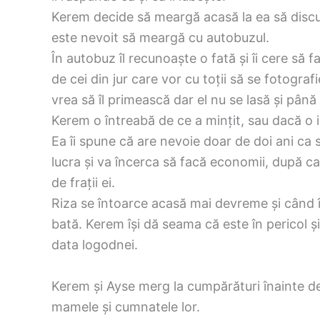
Kerem decide să meargă acasă la ea să discute
este nevoit să meargă cu autobuzul.
În autobuz îl recunoaște o fată și îi cere să 
de cei din jur care vor cu toții să se fotogra
vrea să îl primească dar el nu se lasă și până
Kerem o întreabă de ce a mințit, sau dacă o i
Ea îi spune că are nevoie doar de doi ani ca să
lucra și va încerca să facă economii, după ca
de frații ei.
Riza se întoarce acasă mai devreme și când î
bată. Kerem își dă seama că este în pericol și
data logodnei.
Kerem și Ayse merg la cumpărături înainte d
mamele și cumnatele lor.