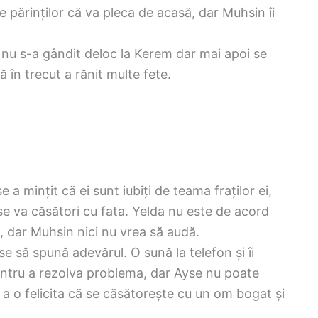
e părinților că va pleca de acasă, dar Muhsin îi
nu s-a gândit deloc la Kerem dar mai apoi se
ă în trecut a rănit multe fete.
 a mințit că ei sunt iubiți de teama fraților ei,
 se va căsători cu fata. Yelda nu este de acord
ă, dar Muhsin nici nu vrea să audă.
 să spună adevărul. O sună la telefon și îi
entru a rezolva problema, dar Ayse nu poate
 a o felicita că se căsătorește cu un om bogat și