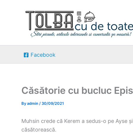
Skip
to
content
Facebook
Căsătorie cu bucluc Epi
By
admin
/
30/09/2021
Muhsin crede că Kerem a sedus-o pe Ayse și h
căsătorească.