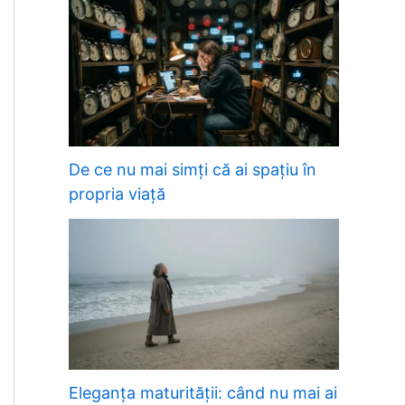
De ce nu mai simți că ai spațiu în
propria viață
Eleganța maturității: când nu mai ai