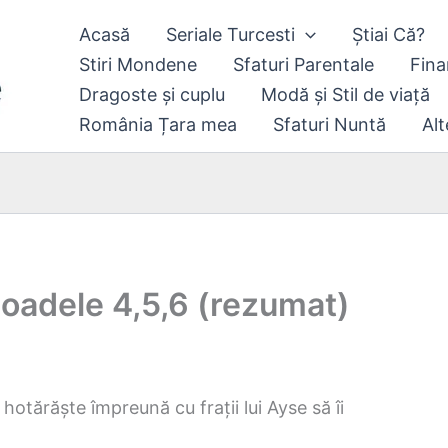
Acasă
Seriale Turcesti
Știai Că?
Stiri Mondene
Sfaturi Parentale
Fina
Dragoste și cuplu
Modă și Stil de viață
România Țara mea
Sfaturi Nuntă
Alt
soadele 4,5,6 (rezumat)
otărăște împreună cu frații lui Ayse să îi