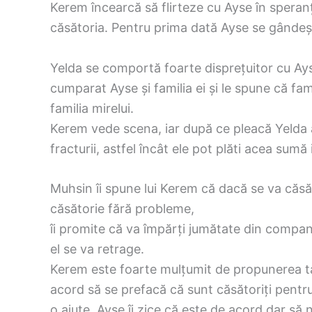
‌Kerem încearcă să flirteze cu Ayse în spera
căsătoria. Pentru prima dată Ayse se gândeșt
Yelda se comportă foarte disprețuitor cu Ayse
cumparat Ayse și familia ei și le spune că fa
familia mirelui.
Kerem vede scena, iar după ce pleacă Yelda 
fracturii, astfel încât ele pot plăti acea sumă 
Muhsin îi spune lui Kerem că dacă se va căsăt
căsătorie fără probleme,
îi promite că va împărți jumătate din companie
el se va retrage.
Kerem este foarte mulțumit de propunerea tat
acord să se prefacă că sunt căsătoriți pentru 
o ajute. Ayse îi zice că este de acord dar să n