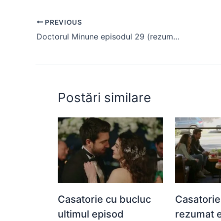
e
s
s
er
e
di
e
PREVIOUS
b
A
e
st
t
Doctorul Minune episodul 29 (rezumat) Sezonul 2
o
p
n
o
p
g
k
er
Postări similare
Casatorie cu bucluc
Casatorie
ultimul episod
rezumat 