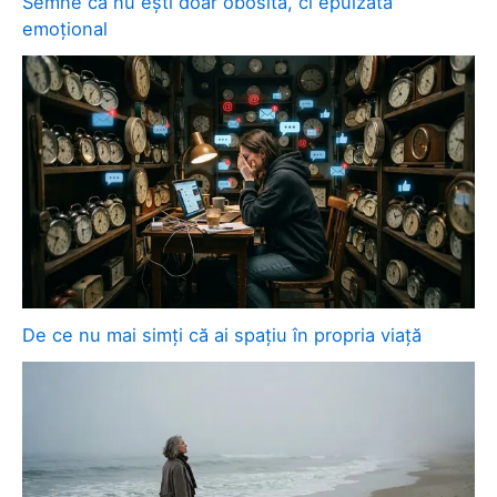
Semne că nu ești doar obosită, ci epuizată
emoțional
De ce nu mai simți că ai spațiu în propria viață