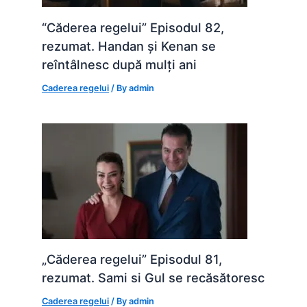
“Căderea regelui” Episodul 82,
rezumat. Handan și Kenan se
reîntâlnesc după mulți ani
Caderea regelui
/ By
admin
„Căderea regelui” Episodul 81,
rezumat. Sami si Gul se recăsătoresc
Caderea regelui
/ By
admin