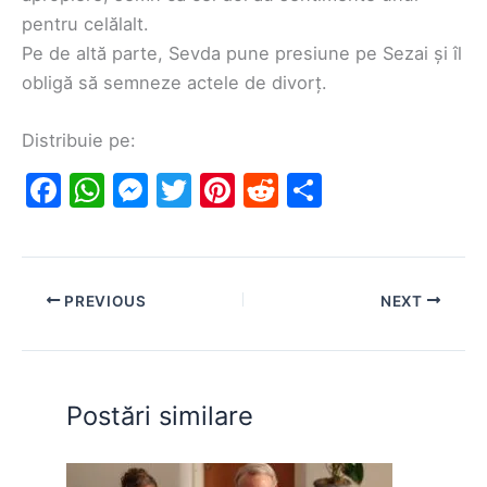
pentru celălalt.
Pe de altă parte, Sevda pune presiune pe Sezai și îl
obligă să semneze actele de divorț.
Distribuie pe:
F
W
M
T
Pi
R
S
a
h
e
w
nt
e
h
c
at
s
itt
er
d
ar
e
s
s
er
e
di
e
PREVIOUS
NEXT
b
A
e
st
t
o
p
n
o
p
g
Postări similare
k
er