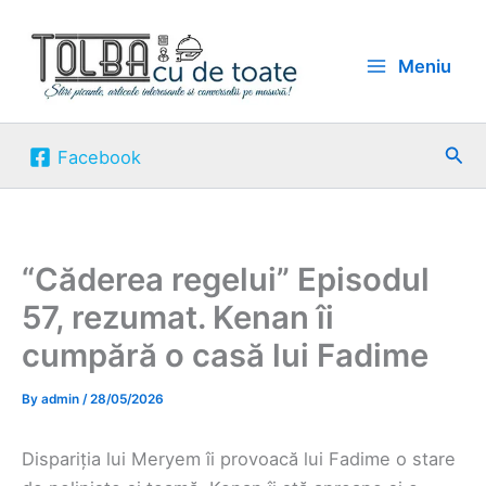
Skip
to
Meniu
content
Sea
Facebook
“Căderea regelui” Episodul
57, rezumat. Kenan îi
cumpără o casă lui Fadime
By
admin
/
28/05/2026
Dispariția lui Meryem îi provoacă lui Fadime o stare