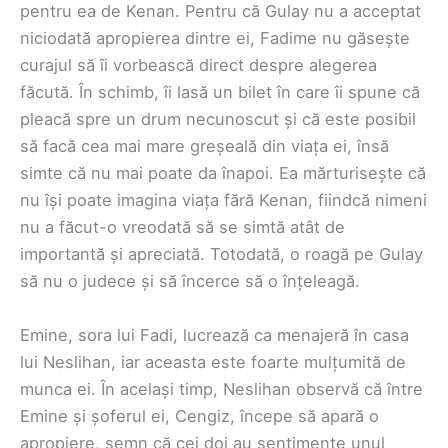
pentru ea de Kenan. Pentru că Gulay nu a acceptat
niciodată apropierea dintre ei, Fadime nu găsește
curajul să îi vorbească direct despre alegerea
făcută. În schimb, îi lasă un bilet în care îi spune că
pleacă spre un drum necunoscut și că este posibil
să facă cea mai mare greșeală din viața ei, însă
simte că nu mai poate da înapoi. Ea mărturisește că
nu își poate imagina viața fără Kenan, fiindcă nimeni
nu a făcut-o vreodată să se simtă atât de
importantă și apreciată. Totodată, o roagă pe Gulay
să nu o judece și să încerce să o înțeleagă.
Emine, sora lui Fadi, lucrează ca menajeră în casa
lui Neslihan, iar aceasta este foarte mulțumită de
munca ei. În același timp, Neslihan observă că între
Emine și șoferul ei, Cengiz, începe să apară o
apropiere, semn că cei doi au sentimente unul