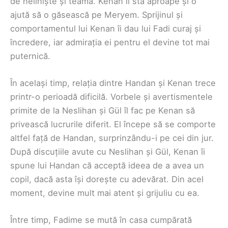
de neliniște și teamă. Kenan îi stă aproape și o
ajută să o găsească pe Meryem. Sprijinul și
comportamentul lui Kenan îi dau lui Fadi curaj și
încredere, iar admirația ei pentru el devine tot mai
puternică.
În același timp, relația dintre Handan și Kenan trece
printr-o perioadă dificilă. Vorbele și avertismentele
primite de la Neslihan și Gül îl fac pe Kenan să
privească lucrurile diferit. El începe să se comporte
altfel față de Handan, surprinzându-i pe cei din jur.
După discuțiile avute cu Neslihan și Gül, Kenan îi
spune lui Handan că acceptă ideea de a avea un
copil, dacă asta își dorește cu adevărat. Din acel
moment, devine mult mai atent și grijuliu cu ea.
Între timp, Fadime se mută în casa cumpărată