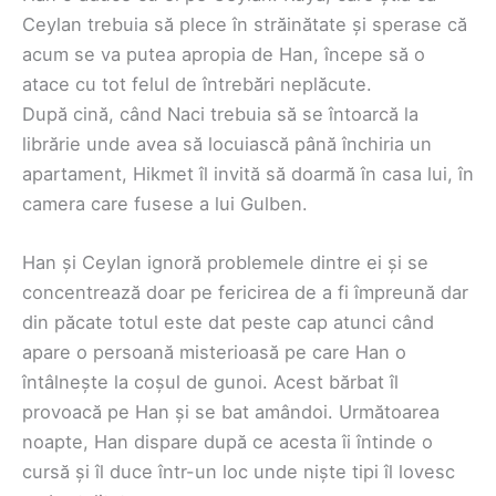
Ceylan trebuia să plece în străinătate și sperase că
acum se va putea apropia de Han, începe să o
atace cu tot felul de întrebări neplăcute.
După cină, când Naci trebuia să se întoarcă la
librărie unde avea să locuiască până închiria un
apartament, Hikmet îl invită să doarmă în casa lui, în
camera care fusese a lui Gulben.
Han și Ceylan ignoră problemele dintre ei și se
concentrează doar pe fericirea de a fi împreună dar
din păcate totul este dat peste cap atunci când
apare o persoană misterioasă pe care Han o
întâlnește la coșul de gunoi. Acest bărbat îl
provoacă pe Han și se bat amândoi. Următoarea
noapte, Han dispare după ce acesta îi întinde o
cursă și îl duce într-un loc unde niște tipi îl lovesc