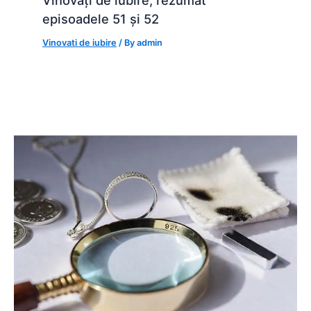
episoadele 51 și 52
Vinovati de iubire
/ By
admin