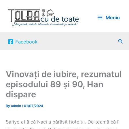
Skip
to
Meniu
content
Sea
Facebook
Vinovați de iubire, rezumatul
episodului 89 și 90, Han
dispare
By
admin
/
01/07/2024
Safiye află că Naci a părăsit hotelul. De teamă că îl