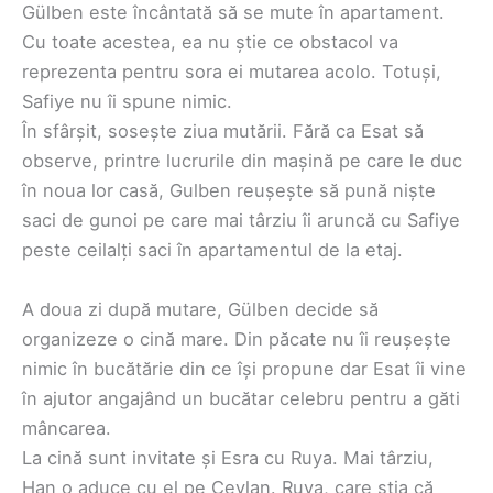
Gülben este încântată să se mute în apartament.
Cu toate acestea, ea nu știe ce obstacol va
reprezenta pentru sora ei mutarea acolo. Totuși,
Safiye nu îi spune nimic.
În sfârșit, sosește ziua mutării. Fără ca Esat să
observe, printre lucrurile din mașină pe care le duc
în noua lor casă, Gulben reușește să pună niște
saci de gunoi pe care mai târziu îi aruncă cu Safiye
peste ceilalți saci în apartamentul de la etaj.
A doua zi după mutare, Gülben decide să
organizeze o cină mare. Din păcate nu îi reușește
nimic în bucătărie din ce își propune dar Esat îi vine
în ajutor angajând un bucătar celebru pentru a găti
mâncarea.
La cină sunt invitate și Esra cu Ruya. Mai târziu,
Han o aduce cu el pe Ceylan. Ruya, care știa că