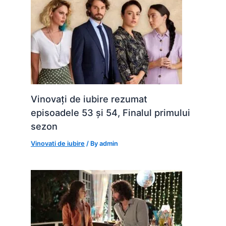
Vinovați de iubire rezumat
episoadele 53 și 54, Finalul primului
sezon
Vinovati de iubire
/ By
admin