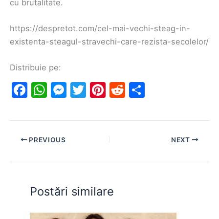
cu brutalitate.
https://despretot.com/cel-mai-vechi-steag-in-
existenta-steagul-stravechi-care-rezista-secolelor/
Distribuie pe:
F
W
M
T
Pi
R
S
a
h
e
w
nt
e
h
c
at
s
itt
er
d
ar
e
s
s
er
e
di
e
PREVIOUS
NEXT
b
A
e
st
t
o
p
n
o
p
g
Postări similare
k
er