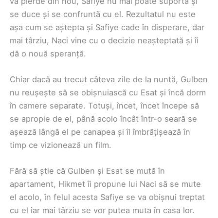
va pierde din nou, Safiye nu mai poate suporta și
se duce și se confruntă cu el. Rezultatul nu este
așa cum se aștepta și Safiye cade în disperare, dar
mai târziu, Naci vine cu o decizie neașteptată și îi
dă o nouă speranță.
Chiar dacă au trecut câteva zile de la nuntă, Gulben
nu reușește să se obișnuiască cu Esat și încă dorm
în camere separate. Totuși, încet, încet începe să
se apropie de el, până acolo încât într-o seară se
așează lângă el pe canapea și îl îmbrățișează în
timp ce vizionează un film.
Fără să știe că Gulben și Esat se mută în
apartament, Hikmet îi propune lui Naci să se mute
el acolo, în felul acesta Safiye se va obișnui treptat
cu el iar mai târziu se vor putea muta în casa lor.